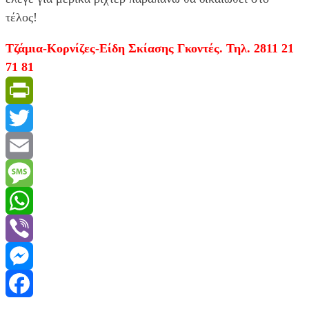
τέλος!
Τζάμια-Κορνίζες-Είδη Σκίασης Γκοντές. Τηλ. 2811 21
71 81
PrintFriendly
Twitter
Email
Message
WhatsApp
Viber
Messenger