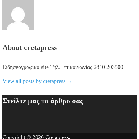
About cretapress
Ειδησεογραφικό site Τηλ. Επικοινωνίας 2810 203500
View all posts by cretapress
→
Στείλτε μας το άρθρο σας
Copyright © 2026
Cretapress
.