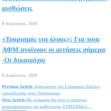
μισθώσεις
8 Αυγούστου, 2026
«Τουρισμός για όλους»: Για ποια
ΑΦΜ ανοίγουν οι αιτήσεις σήμερα
-Οι δικαιούχοι
8 Αυγούστου, 2026
Previous Article
Αναγνώστης του Cretapress: Εικόνες
Πλοήγηση
εγκατάλειψης στον Τσούτσουρο
άρθρων
Next Article
Με κλήρωση θα γίνει ο επόμενος
ανασχηματισμός της κυβέρνησης ΣΥΡΙΖΑΝΕΛ…