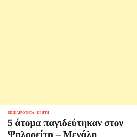
ΕΠΙΚΑΙΡΌΤΗΤΑ
/
ΚΡΉΤΗ
5 άτομα παγιδεύτηκαν στον
Ψηλορείτη – Μεγάλη