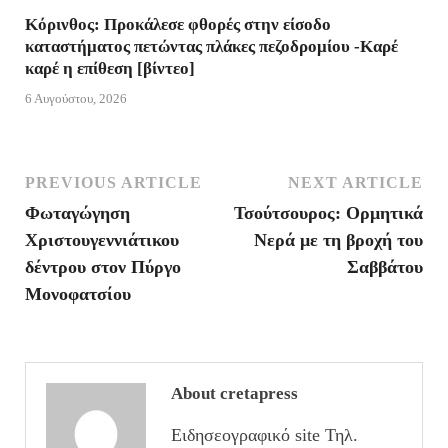
l
Κόρινθος: Προκάλεσε φθορές στην είσοδο
καταστήματος πετώντας πλάκες πεζοδρομίου -Καρέ
y
καρέ η επίθεση [βίντεο]
6 Αυγούστου, 2026
PREVIOUS ARTICLE
NEXT ARTICLE
Φωταγώγηση
Τσούτσουρος: Ορμητικά
Χριστουγεννιάτικου
Νερά με τη βροχή του
δέντρου στον Πύργο
Σαββάτου
Μονοφατσίου
About cretapress
Ειδησεογραφικό site Τηλ.