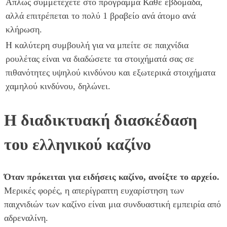
Απλώς συμμετέχετε στο πρόγραμμα Κάθε εβδομάδα,
αλλά επιτρέπεται το πολύ 1 βραβείο ανά άτομο ανά
κλήρωση.
Η καλύτερη συμβουλή για να μπείτε σε παιχνίδια
ρουλέτας είναι να διαδώσετε τα στοιχήματά σας σε
πιθανότητες υψηλού κινδύνου και εξωτερικά στοιχήματα
χαμηλού κινδύνου, δηλώνει.
Η διαδικτυακή διασκέδαση
του ελληνικού καζίνο
Όταν πρόκειται για ειδήσεις καζίνο, ανοίξτε το αρχείο.
Μερικές φορές, η απερίγραπτη ευχαρίστηση των
παιχνιδιών των καζίνο είναι μια συνδυαστική εμπειρία από
αδρεναλίνη.