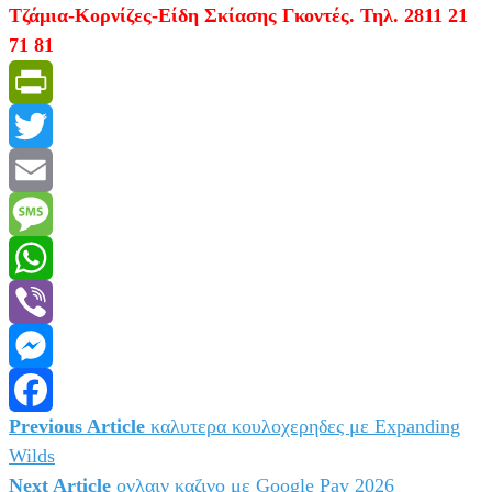
Τζάμια-Κορνίζες-Είδη Σκίασης Γκοντές. Τηλ. 2811 21
71 81
PrintFriendly
Twitter
Email
Message
WhatsApp
Viber
Messenger
Previous Article
καλυτερα κουλοχερηδες με Expanding
Πλοήγηση
Facebook
Wilds
άρθρων
Next Article
ονλαιν καζινο με Google Pay 2026