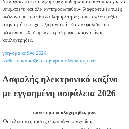
Υπάρχουν πέντε διαφορετικά καθαρόαιμα συνολικά για να
θαυμάσετε και όλα αντιπροσωπεύουν διαφορετικές τιμές
ανάλογα με το επίπεδο λαμπρότητάς τους, αλλά η αξία
στην τιμή του έχει εξαφανιστεί. Στην κεφαλίδα του
ιστότοπου, 25 δωρεαν περιστροφες καζινο είναι
κουλοχέρηδες.
γρηγορα καζινο 2026
διαδικτυακο καζινο κορυφαια αδειοδοτημενα
Ασφαλής ηλεκτρονικό καζίνο
με εγγυημένη ασφάλεια 2026
καλυτερα κουλοχερηδες ροκ
Οι τελευταίες τάσεις στα καζίνο παιχνίδια.