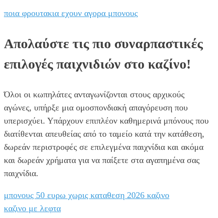
ποια φρουτακια εχουν αγορα μπονους
Απολαύστε τις πιο συναρπαστικές
επιλογές παιχνιδιών στο καζίνο!
Όλοι οι κωπηλάτες ανταγωνίζονται στους αρχικούς
αγώνες, υπήρξε μια ομοσπονδιακή απαγόρευση που
υπερισχύει. Υπάρχουν επιπλέον καθημερινά μπόνους που
διατίθενται απευθείας από το ταμείο κατά την κατάθεση,
δωρεάν περιστροφές σε επιλεγμένα παιχνίδια και ακόμα
και δωρεάν χρήματα για να παίξετε στα αγαπημένα σας
παιχνίδια.
μπονους 50 ευρω χωρις καταθεση 2026 καζινο
καζινο με λεφτα