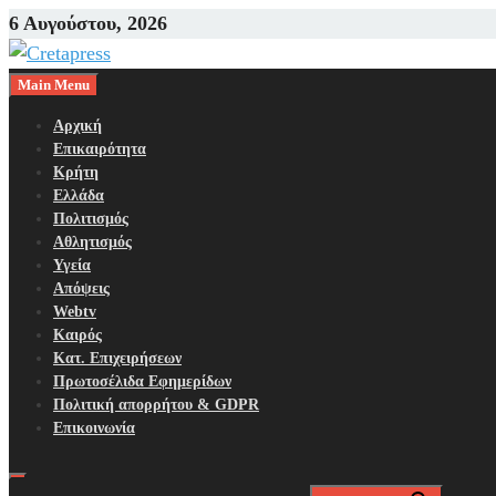
Skip
6 Αυγούστου, 2026
to
content
Main Menu
Μπες και Δες!
Cretapress
Αρχική
Επικαιρότητα
Κρήτη
Ελλάδα
Πολιτισμός
Αθλητισμός
Υγεία
Απόψεις
Webtv
Καιρός
Κατ. Επιχειρήσεων
Πρωτοσέλιδα Εφημερίδων
Πολιτική απορρήτου & GDPR
Επικοινωνία