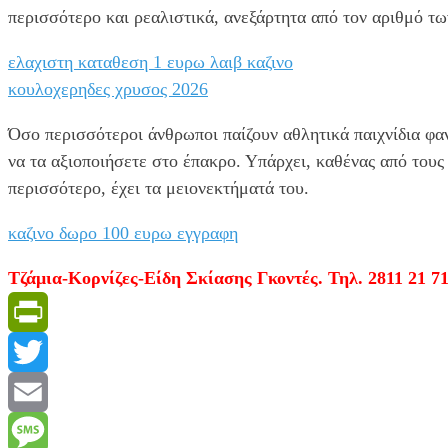
περισσότερο και ρεαλιστικά, ανεξάρτητα από τον αριθμό τω
ελαχιστη καταθεση 1 ευρω λαιβ καζινο
κουλοχερηδες χρυσος 2026
Όσο περισσότεροι άνθρωποι παίζουν αθλητικά παιχνίδια φαν
να τα αξιοποιήσετε στο έπακρο. Υπάρχει, καθένας από τους
περισσότερο, έχει τα μειονεκτήματά του.
καζινο δωρο 100 ευρω εγγραφη
Τζάμια-Κορνίζες-Είδη Σκίασης Γκοντές. Τηλ. 2811 21 71
PrintFriendly
Twitter
Email