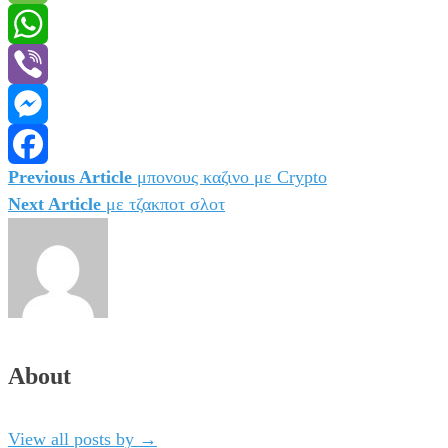
Message
WhatsApp
Viber
Messenger
Previous Article
μπονους καζινο με Crypto
Πλοήγηση
Facebook
Next Article
με τζακποτ σλοτ
άρθρων
About
View all posts by
→