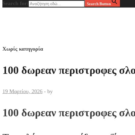
Search for:
Search Button
Χωρίς κατηγορία
100 δωρεαν περιστροφες σλ
19 Μαρτίου, 2026
-
by
100 δωρεαν περιστροφες σλ