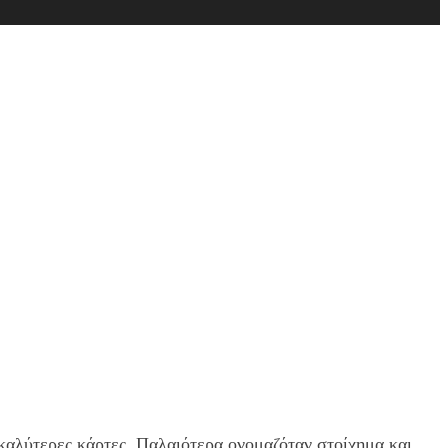
 καλύτερες κάρτες. Παλαιότερα ονομαζόταν στοίχημα και