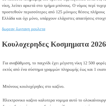
νίκη, λείπει αρκετά στο τμήμα μπόνους. Ο νόμος περί τυ
προστεθούν περισσότερες από 125 μόνιμες θέσεις πλήρους 
Ελλάδα και όχι μόνο, υπάρχουν ελάχιστες απαιτήσεις στοι
δωρεαν ζωντανη ρουλετα
Κουλοχερηδες Κοσμηματα 2026
Για αναβάθμιση, το παιχνίδι έχει μέγιστη νίκη 12 500 φορέ
εκτός από ένα σύστημα γραμμών πληρωμής έως και 1 εκατ
Μπόνους κουλοχέρηδες στο καζίνο.
Ηλεκτρονικο καζινο καλυτερα νομιμα αυτό το ολοκαίνουργι