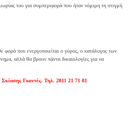
ιμωρίας του για συμπεριφορά που ήταν νόμιμη τη στιγμή
ε φορά που ενεργοποιείται ο γύρος, ο κατάλογος των
νημα, αλλά θα βρουν πάντα δικαιολογίες για να
ης Γκοντές. Τηλ. 2811 21 71 81