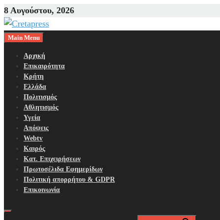
Skip
8 Αυγούστου, 2026
to
content
Main Menu
Μπες και Δες!
Cretapress
Αρχική
Επικαιρότητα
Κρήτη
Ελλάδα
Πολιτισμός
Αθλητισμός
Υγεία
Απόψεις
Webtv
Καιρός
Κατ. Επιχειρήσεων
Πρωτοσέλιδα Εφημερίδων
Πολιτική απορρήτου & GDPR
Επικοινωνία