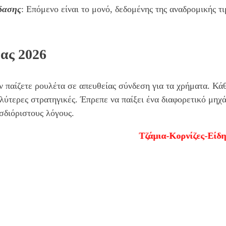
έδασης
: Επόμενο είναι το μονό, δεδομένης της αναδρομικής τ
ας 2026
 παίζετε ρουλέτα σε απευθείας σύνδεση για τα χρήματα. Κάθ
λύτερες στρατηγικές. Έπρεπε να παίξει ένα διαφορετικό μηχά
σδιόριστους λόγους.
Τζάμια-Κορνίζες-Είδη Σκίασ