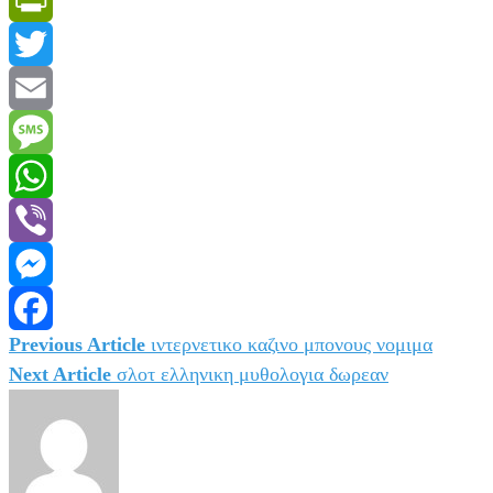
PrintFriendly
Twitter
Email
Message
WhatsApp
Viber
Messenger
Previous Article
ιντερνετικο καζινο μπονους νομιμα
Πλοήγηση
Facebook
Next Article
σλοτ ελληνικη μυθολογια δωρεαν
άρθρων