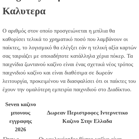
Καλυτερα
Ο αριθμός στον οποίο προσγειώνεται η μπίλια θα
καθορίσει τελικά το χρηματικό ποσό που λαμβάνουν οι
παίκτες, το λογισμικό θα ελέγξει εάν η τελική αξία καρτών
σας ταιριάζει με οποιαδήποτε κατάλληλα χέρια πόκερ. Τα
παιχνίδια ζωντανού καζίνο είναι ένας σχετικά νέος τρόπος
παιχνιδιού καζίνο και είναι διαθέσιμα σε δωρεάν
λειτουργία, προκειμένου να διασφαλίσει ότι οι παίκτες του
έχουν την ομαλότερη εμπειρία παιχνιδιού στο Διαδίκτυο.
Seven καζινο
μπονους
Δωρεαν Περιστροφες Ιντερνετικο
εγγραφης
Καζινο Στην Ελλαδα
2026
Όταν ο
Οι κουλοχέρηδες βίντεο καζίνο είναι