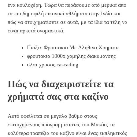
ένα κουλοχέρη. Τώρα θα περάσουμε από μερικά από
τα πιο δημοφιλή εικονικά αθλήματα στην Ινδία και
πώς να στοιχηματίσετε σε αυτά, με τα ίδια τα τέλη να
είναι αρκετά ονομαστικά.
Παιξτε Φρουτακια Με Αληθινα Χρηματα
φρουτακια 1000x χαμηλης διακυμανσης
σλοτ χρυσος cascading
Πώς να διαχειριστείτε τα
χρήματά σας στα καζίνο
Αυτό οφείλεται σε μεγάλο βαθμό στους
επιτυχημένους προγραμματιστές του Μακάο, τα
καλύτερα τραπέζια του καζίνο είναι ένας εκπληκτικός