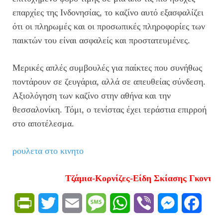
επαρχίες της Ινδονησίας, το καζίνο αυτό εξασφαλίζει
ότι οι πληρωμές και οι προσωπικές πληροφορίες των
παικτών του είναι ασφαλείς και προστατευμένες.
Μερικές απλές συμβουλές για παίκτες που συνήθως
ποντάρουν σε ζευγάρια, αλλά σε απευθείας σύνδεση.
Αξιολόγηση των καζίνο στην αθήνα και την
θεσσαλονίκη. Τόμι, ο τενίστας έχει τεράστια επιρροή
στο αποτέλεσμα.
ρουλετα στο κινητο
Τζάμια-Κορνίζες-Είδη Σκίασης Γκοντές. Τ
P
T
E
M
W
V
M
F
r
w
m
e
h
i
e
a