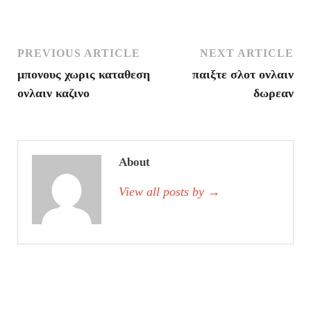
i
i
a
s
a
b
s
c
PREVIOUS ARTICLE
NEXT ARTICLE
n
t
i
s
t
e
s
e
μπονους χωρις καταθεση
παιξτε σλοτ ονλαιν
t
t
l
a
s
r
e
b
ονλαιν καζινο
δωρεαν
F
e
g
A
n
o
r
r
e
p
g
o
About
i
p
e
k
View all posts by
→
e
r
n
d
l
y