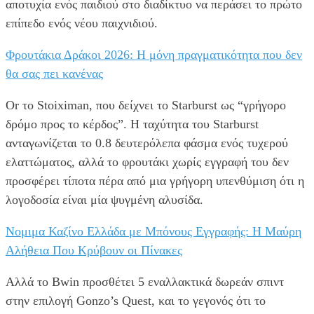
αποτυχία ενός παιδιού στο διαδίκτυο να περάσει το πρώτο
επίπεδο ενός νέου παιχνιδιού.
Φρουτάκια Δράκοι 2026: Η μόνη πραγματικότητα που δεν
θα σας πει κανένας
Or το Stoiximan, που δείχνει το Starburst ως “γρήγορο
δρόμο προς το κέρδος”. Η ταχύτητα του Starburst
ανταγωνίζεται το 0.8 δευτερόλεπα φάσμα ενός τυχερού
ελαττώματος, αλλά το φρουτάκι χωρίς εγγραφή του δεν
προσφέρει τίποτα πέρα από μια γρήγορη υπενθύμιση ότι η
λογοδοσία είναι μία ψυγμένη αλυσίδα.
Νομιμα Καζίνο Ελλάδα με Μπόνους Εγγραφής: Η Μαύρη
Αλήθεια Που Κρύβουν οι Πίνακες
Αλλά το Bwin προσθέτει 5 εναλλακτικά δωρεάν σπιντ
στην επιλογή Gonzo’s Quest, και το γεγονός ότι το