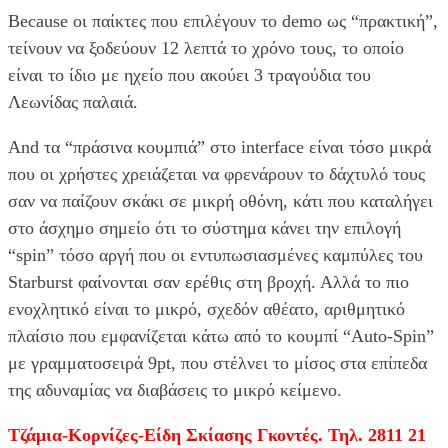
Because οι παίκτες που επιλέγουν το demo ως “πρακτική”,
τείνουν να ξοδεύουν 12 λεπτά το χρόνο τους, το οποίο
είναι το ίδιο με ηχείο που ακούει 3 τραγούδια του
Λεωνίδας παλαιά.
And τα “πράσινα κουμπιά” στο interface είναι τόσο μικρά
που οι χρήστες χρειάζεται να φρενάρουν το δάχτυλό τους
σαν να παίζουν σκάκι σε μικρή οθόνη, κάτι που καταλήγει
στο άσχημο σημείο ότι το σύστημα κάνει την επιλογή
“spin” τόσο αργή που οι εντυπωσιασμένες καμπύλες του
Starburst φαίνονται σαν ερέθις στη βροχή. Αλλά το πιο
ενοχλητικό είναι το μικρό, σχεδόν αθέατο, αριθμητικό
πλαίσιο που εμφανίζεται κάτω από το κουμπί “Auto‑Spin”
με γραμματοσειρά 9pt, που στέλνει το μίσος στα επίπεδα
της αδυναμίας να διαβάσεις το μικρό κείμενο.
Τζάμια-Κορνίζες-Είδη Σκίασης Γκοντές. Τηλ. 2811 21