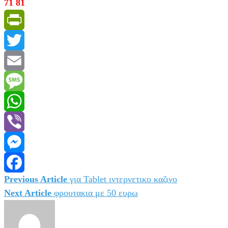
71 81
PrintFriendly
Twitter
Email
Message
WhatsApp
Viber
Messenger
Previous Article
για Tablet ιντερνετικο καζινο
Πλοήγηση
Facebook
Next Article
φρουτακια με 50 ευρω
άρθρων