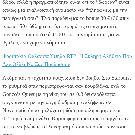
δώρο, αλλά η πραγματικότητα είναι ότι το “δωρεάν” είναι
απλώς μια εναλλακτική ονομασία για “πληρώνεις με την
περιέργειά σου”. Ένα παράδειγμα: το bonus 30 €+30 σπιν
απαιτεί 50x άθλημα σε ό,τι αφορά τις στοιχηματικές
μονάδες – ουσιαστικά 1500 € σε πονταρίσματα για να
βγάλεις ένα χαμένο νόμισμα.
Φρουτάκια Θάλασσα Υψηλό RTP: Η Σκληρή Αλήθεια Που
Δεν Θέλει Να Σας Πουλήσουν
Ακόμα και η ταχύτητα παιχνιδιού δεν βοηθά. Στο Starburst
τα ρυθμικά σπιν περιστρέφονται σαν κουρδίζινα, ενώ το
Gonzo’s Quest με τη νίκη του σε 0.3 δευτερόλεπτα,
συγκρίνεται με την αργή διαδρομή αναλήψεων σε
Novomatic όπου η ελάχιστη δόση αποπληρωμής είναι
0.7 ευρώ ανά μονάδα. Καμιά φορά προτιμάς το αργό σπιν
απ’ το να βλέπεις το λογαριασμό σου να σκάει σαν τσιπ
σπρέι.