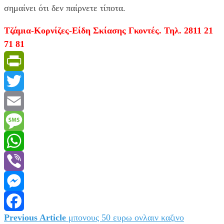
σημαίνει ότι δεν παίρνετε τίποτα.
Τζάμια-Κορνίζες-Είδη Σκίασης Γκοντές. Τηλ. 2811 21
71 81
PrintFriendly
Twitter
Email
Message
WhatsApp
Viber
Messenger
Previous Article
μπονους 50 ευρω ονλαιν καζινο
Πλοήγηση
Facebook