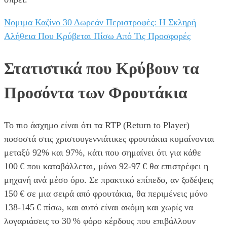
Νομιμα Καζίνο 30 Δωρεάν Περιστροφές: Η Σκληρή
Αλήθεια Που Κρύβεται Πίσω Από Τις Προσφορές
Στατιστικά που Κρύβουν τα
Προσόντα των Φρουτάκια
Το πιο άσχημο είναι ότι τα RTP (Return to Player)
ποσοστά στις χριστουγεννιάτικες φρουτάκια κυμαίνονται
μεταξύ 92% και 97%, κάτι που σημαίνει ότι για κάθε
100 € που καταβάλλεται, μόνο 92‑97 € θα επιστρέφει η
μηχανή ανά μέσο όρο. Σε πρακτικό επίπεδο, αν ξοδέψεις
150 € σε μια σειρά από φρουτάκια, θα περιμένεις μόνο
138‑145 € πίσω, και αυτό είναι ακόμη και χωρίς να
λογαριάσεις το 30 % φόρο κέρδους που επιβάλλουν