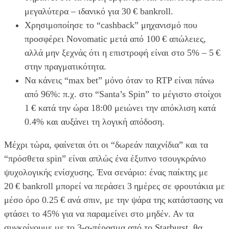
μεγαλύτερα – ιδανικό για 30 € bankroll.
Χρησιμοποίησε το “cashback” μηχανισμό που
προσφέρει Novomatic μετά από 100 € απώλειες,
αλλά μην ξεχνάς ότι η επιστροφή είναι στο 5% – 5 €
στην πραγματικότητα.
Να κάνεις “max bet” μόνο όταν το RTP είναι πάνω
από 96%: π.χ. στο “Santa’s Spin” το μέγιστο στοίχοι
1 € κατά την ώρα 18:00 μειώνει την απόκλιση κατά
0.4% και αυξάνει τη λογική απόδοση.
Μέχρι τώρα, φαίνεται ότι οι “δωρεάν παιχνίδια” και τα
“πρόσθετα spin” είναι απλώς ένα έξυπνο τσουγκράνιο
ψυχολογικής ενίσχυσης. Ένα σενάριο: ένας παίκτης με
20 € bankroll μπορεί να περάσει 3 ημέρες σε φρουτάκια με
μέσο όρο 0.25 € ανά σπιν, με την ψάρα της κατάστασης να
φτάσει το 45% για να παραμείνει στο μηδέν. Αν τα
συγκρίνουμε με το 3‑α-πέρασμα από το Starburst, θα