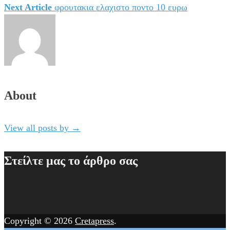
Next Article
φρουτακια ελαχιστο ποντο 10 ευρω
άρθρων
About
View all posts by
→
Στείλτε μας το άρθρο σας
Copyright © 2026
Cretapress
.