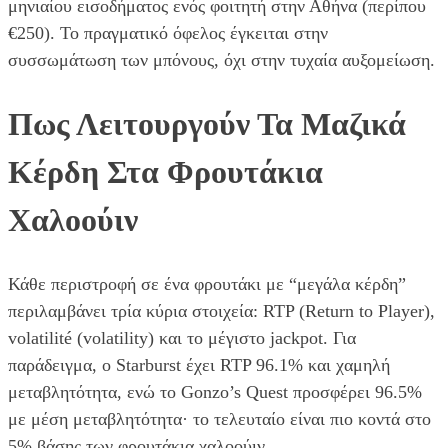
μηνιαίου εισοδήματος ενός φοιτητή στην Αθήνα (περίπου
€250). Το πραγματικό όφελος έγκειται στην
συσσωμάτωση των μπόνους, όχι στην τυχαία αυξομείωση.
Πως Λειτουργούν Τα Μαζικά
Κέρδη Στα Φρουτάκια
Χαλοούιν
Κάθε περιστροφή σε ένα φρουτάκι με “μεγάλα κέρδη”
περιλαμβάνει τρία κύρια στοιχεία: RTP (Return to Player),
volatilité (volatility) και το μέγιστο jackpot. Για
παράδειγμα, ο Starburst έχει RTP 96.1% και χαμηλή
μεταβλητότητα, ενώ το Gonzo’s Quest προσφέρει 96.5%
με μέση μεταβλητότητα· το τελευταίο είναι πιο κοντά στο
5% βάσης των φρουτάκια χαλοούιν.