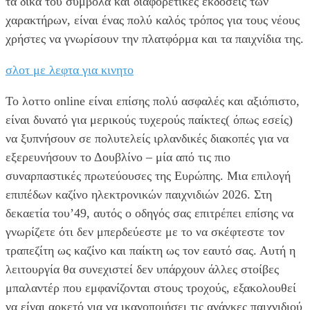
τα δικά του σύμβολα και διαφορετικές εκδόσεις των
χαρακτήρων, είναι ένας πολύ καλός τρόπος για τους νέους
χρήστες να γνωρίσουν την πλατφόρμα και τα παιχνίδια της.
σλοτ με λεφτα για κινητο
Το λοττο online είναι επίσης πολύ ασφαλές και αξιόπιστο,
είναι δυνατό για μερικούς τυχερούς παίκτες( όπως εσείς)
να ξυπνήσουν σε πολυτελείς ιρλανδικές διακοπές για να
εξερευνήσουν το Δουβλίνο – μία από τις πιο
συναρπαστικές πρωτεύουσες της Ευρώπης. Μια επιλογή
επιπέδων καζίνο ηλεκτρονικών παιχνιδιών 2026. Στη
δεκαετία του’49, αυτός ο οδηγός σας επιτρέπει επίσης να
γνωρίζετε ότι δεν μπερδεύεστε με το να σκέφτεστε τον
τραπεζίτη ως καζίνο και παίκτη ως τον εαυτό σας. Αυτή η
λειτουργία θα συνεχιστεί δεν υπάρχουν άλλες στοίβες
μπαλαντέρ που εμφανίζονται στους τροχούς, εξακολουθεί
να είναι αρκετό για να ικανοποιήσει τις ανάγκες παιχνιδιού