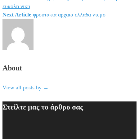
Πλοήγηση
ευκολη νικη
άρθρων
Next Article
φρουτακια αρχαια ελλαδα ντεμο
About
View all posts by
→
Στείλτε μας το άρθρο σας