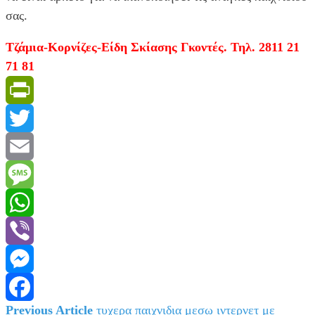
σας.
Τζάμια-Κορνίζες-Είδη Σκίασης Γκοντές. Τηλ. 2811 21
71 81
PrintFriendly
Twitter
Email
Message
WhatsApp
Viber
Messenger
Previous Article
τυχερα παιχνιδια μεσω ιντερνετ με
Facebook