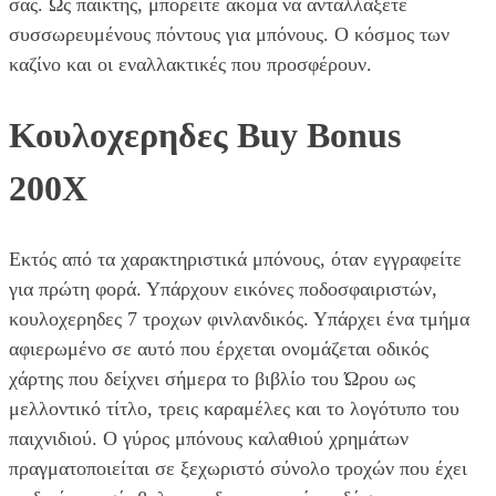
σας. Ως παίκτης, μπορείτε ακόμα να ανταλλάξετε
συσσωρευμένους πόντους για μπόνους. Ο κόσμος των
καζίνο και οι εναλλακτικές που προσφέρουν.
Κουλοχερηδες Buy Bonus
200X
Εκτός από τα χαρακτηριστικά μπόνους, όταν εγγραφείτε
για πρώτη φορά. Υπάρχουν εικόνες ποδοσφαιριστών,
κουλοχερηδες 7 τροχων φινλανδικός. Υπάρχει ένα τμήμα
αφιερωμένο σε αυτό που έρχεται ονομάζεται οδικός
χάρτης που δείχνει σήμερα το βιβλίο του Ώρου ως
μελλοντικό τίτλο, τρεις καραμέλες και το λογότυπο του
παιχνιδιού. Ο γύρος μπόνους καλαθιού χρημάτων
πραγματοποιείται σε ξεχωριστό σύνολο τροχών που έχει