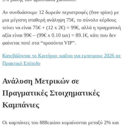
Αν συνδυάσουμε 12 δωρεάν περιστροφές (free spins) με
μια μέγιστη σταθερή ανάληψη 75€, το σύνολο κέρδους
τείνει να είναι 75€ + (12 x 2€) = 99€, αλλά η πραγματική
αξία είναι 99€ – (99€ x 0.10 tax) = 89.1€, κάτι που δεν
φαίνεται ποτέ στα “προσόντα VIP”.
Κατεβάζοντας το Κριτήριο: καζινο για εμπειρους 2026 σε
Πρακτικό Επίπεδο
Ανάλυση Μετρικών σε
Πραγματικές Στοιχηματικές
Καμπάνιες
Οι καμπάνιες του 888casino κυμαίνονται μεταξύ 2% και