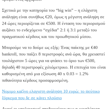
Σχετικά με την κατηγορία του “big win” – η ελάχιστη
ανάληψη είναι συνήθως €20, όμως η μέγιστη ανάληψη σε
24 ώρες περιορίζεται σε €500. Η ένταση του περιορισμού
αυξάνει το ενδεχόμενο “σχέδια” 2:1 ή 3:1 μεταξύ του
πραγματικού κέρδους και του προωθητικού μίσου.
Μπορούμε να το δούμε ως εξής: Ένας παίκτης με €40
bankroll, που παίζει 8 περιστροφές ανά ώρα, θα χρειαστεί
τουλάχιστον 5 ώρες για να φτάσει το όριο των €500,
δηλαδή 40 περιστροφές χιλιόμετρικο. Η επιτυχία του είναι
καθορισμένη από μια εξίσωση 40 x 0.03 = 1.2%
πιθανότητα κέρδους προσαρμοσμένη.
Νομιμο καζίνο ελαχιστη ανάληψη 10 ευρώ: το ψεύτικο
ξόρκεμα που δε σε κάνει πλούσιο
Αυτοί οι υπολογισμοί αποδεικνύουν πως η μεγαλύτερη