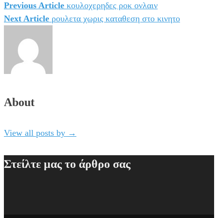
Previous Article
κουλοχερηδες ροκ ονλαιν
Πλοήγηση
Facebook
Next Article
ρουλετα χωρις καταθεση στο κινητο
άρθρων
About
View all posts by
→
Στείλτε μας το άρθρο σας