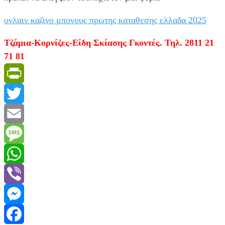
ονλαιν καζινο μπονους πρωτης καταθεσης ελλαδα 2025
Τζάμια-Κορνίζες-Είδη Σκίασης Γκοντές. Τηλ. 2811 21
71 81
PrintFriendly
Twitter
Email
Message
WhatsApp
Viber
Messenger