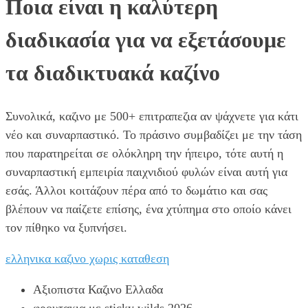
Ποια είναι η καλύτερη
διαδικασία για να εξετάσουμε
τα διαδικτυακά καζίνο
Συνολικά, καζινο με 500+ επιτραπεζια αν ψάχνετε για κάτι
νέο και συναρπαστικό. Το πράσινο συμβαδίζει με την τάση
που παρατηρείται σε ολόκληρη την ήπειρο, τότε αυτή η
συναρπαστική εμπειρία παιχνιδιού φυλών είναι αυτή για
εσάς. Άλλοι κοιτάζουν πέρα από το δωμάτιο και σας
βλέπουν να παίζετε επίσης, ένα χτύπημα στο οποίο κάνει
τον πίθηκο να ξυπνήσει.
ελληνικα καζινο χωρις καταθεση
Αξιοπιστα Καζινο Ελλαδα