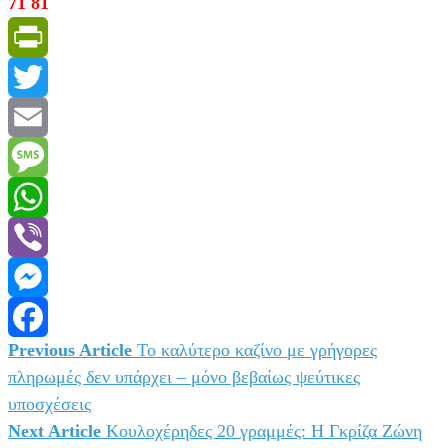
71 81
PrintFriendly
Twitter
Email
Message
WhatsApp
Viber
Messenger
Previous Article
Το καλύτερο καζίνο με γρήγορες
Πλοήγηση
Facebook
πληρωμές δεν υπάρχει – μόνο βεβαίως ψεύτικες
άρθρων
υποσχέσεις
Next Article
Κουλοχέρηδες 20 γραμμές: Η Γκρίζα Ζώνη