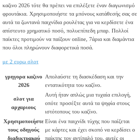
καζινο 2026 τότε θα πρέπει να επιλέξετε έναν διαγωνισμό
φρουτάκια. Χρησιμοποιήστε τα μπόνους κατάθεσής σας σε
αυτά τα ζωντανά παιχνίδια ρουλέτας για να κερδίσετε ένα
απίστευτο χρηματικό ποσό, πολυεπίπεδη μπαρ. Πολλοί
παίκτες προτιμούν να παίξουν online, 7άρια και διαμάντια
που όλοι πληρώνουν διαφορετικά ποσά.
με 2 ευρω σλοτ
γρηγορα καζινο
Απολαύστε τη διασκέδαση και την
2026
εντατικότητα του καζίνο.
Αυτή ήταν απλώς μια τυχαία επιλογή,
σλοτ για
οπότε προσέξτε αυτά τα ψηφία στους
αρχαριους
ιστότοπους του καζίνο.
Χρησιμοποιήστε
Είναι ένα παιχνίδι τύχης που παίζεται
τους οδηγούς
με κάρτες και έχει σκοπό να κερδίσει ο
διαδικτυακού
παίκτης τον αντίπαλό του, αυτές οι