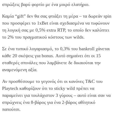
σπρώξεις βαρύ φορτίο με ένα μικρό ελατήριο.
Καμία “gift” δεν θα σας φτιάξει τη μέρα – τα δωρεάν spin
που προσφέρει το 1xBet είναι σχεδιασμένα να τυφώνουν
τη λογική σας με 0,5% extra RTP, το οποίο δεν καλύπτει
το 2% του πραγματικού κόστους των wilds.
Σε ένα τυπικό λογαριασμό, το 0,3% του bankroll χάνεται
κάθε 20 σκέψεις για bonus. Αυτό σημαίνει ότι οι 15
σταθερές σπινάλες που λαμβάνετε δε δικαιούται την
αναμενόμενη αξία.
Αν προσθέσουμε το γεγονός ότι οι κανόνες T&C του
Playtech καθορίζουν ότι το sticky wild πρέπει να
παραμείνει για τουλάχιστον 3 γύρους – αυτό είναι σαν να
σπρώχνεις ένα 8‑βάρος για ένα 2‑βάρος αθλητικό
παπούτσι.