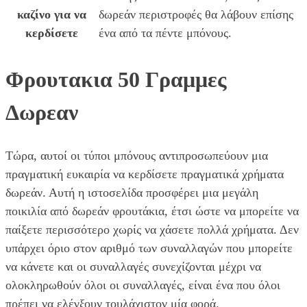
καζίνο για να
δωρεάν περιστροφές θα λάβουν επίσης
κερδίσετε
ένα από τα πέντε μπόνους.
Φρουτακια 50 Γραμμες
Δωρεαν
Τώρα, αυτοί οι τύποι μπόνους αντιπροσωπεύουν μια
πραγματική ευκαιρία να κερδίσετε πραγματικά χρήματα
δωρεάν. Αυτή η ιστοσελίδα προσφέρει μια μεγάλη
ποικιλία από δωρεάν φρουτάκια, έτσι ώστε να μπορείτε να
παίξετε περισσότερο χωρίς να χάσετε πολλά χρήματα. Δεν
υπάρχει όριο στον αριθμό των συναλλαγών που μπορείτε
να κάνετε και οι συναλλαγές συνεχίζονται μέχρι να
ολοκληρωθούν όλοι οι συναλλαγές, είναι ένα που όλοι
πρέπει να ελέγξουν τουλάχιστον μία φορά.