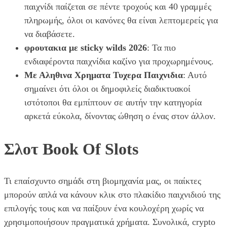
παιχνίδι παίζεται σε πέντε τροχούς και 40 γραμμές
πληρωμής, όλοι οι κανόνες θα είναι λεπτομερείς για
να διαβάσετε.
φρουτακια με sticky wilds 2026
: Τα πιο
ενδιαφέροντα παιχνίδια καζίνο για προχωρημένους.
Με Αληθινα Χρηματα Τυχερα Παιχνιδια
: Αυτό
σημαίνει ότι όλοι οι δημοφιλείς διαδικτυακοί
ιστότοποι θα εμπίπτουν σε αυτήν την κατηγορία
αρκετά εύκολα, δίνοντας ώθηση ο ένας στον άλλον.
Σλοτ Book Of Slots
Τι επαίσχυντο σημάδι στη βιομηχανία μας, οι παίκτες
μπορούν απλά να κάνουν κλικ στο πλακίδιο παιχνιδιού της
επιλογής τους και να παίξουν ένα κουλοχέρη χωρίς να
χρησιμοποιήσουν πραγματικά χρήματα. Συνολικά, crypto