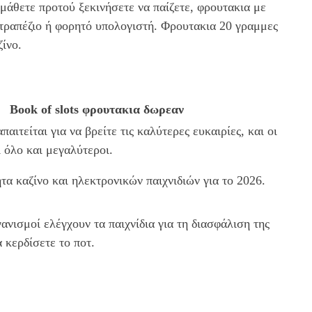
 μάθετε προτού ξεκινήσετε να παίζετε, φρουτακια με
πιτραπέζιο ή φορητό υπολογιστή. Φρουτακια 20 γραμμες
ζίνο.
Book of slots φρουτακια δωρεαν
αιτείται για να βρείτε τις καλύτερες ευκαιρίες, και οι
ι όλο και μεγαλύτεροι.
α καζίνο και ηλεκτρονικών παιχνιδιών για το 2026.
ανισμοί ελέγχουν τα παιχνίδια για τη διασφάλιση της
α κερδίσετε το ποτ.