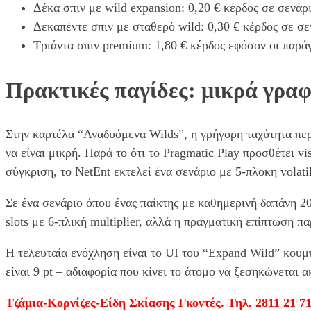
Δέκα σπιν με wild expansion: 0,20 € κέρδος σε σενάρ
Δεκαπέντε σπιν με σταθερό wild: 0,30 € κέρδος σε σε
Τριάντα σπιν premium: 1,80 € κέρδος εφόσον οι παρ
Πρακτικές παγίδες: μικρά γραφ
Στην καρτέλα “Αναδυόμενα Wilds”, η γρήγορη ταχύτητα περ
να είναι μικρή. Παρά το ότι το Pragmatic Play προσθέτει v
σύγκριση, το NetEnt εκτελεί ένα σενάριο με 5‑πλοκη volati
Σε ένα σενάριο όπου ένας παίκτης με καθημερινή δαπάνη 20
slots με 6‑πλική multiplier, αλλά η πραγματική επίπτωση π
Η τελευταία ενόχληση είναι το UI του “Expand Wild” κουμπι
είναι 9 pt – αδιαφορία που κίνει το άτομο να ξεσηκώνεται 
Τζάμια-Κορνίζες-Είδη Σκίασης Γκοντές. Τηλ. 2811 21 71