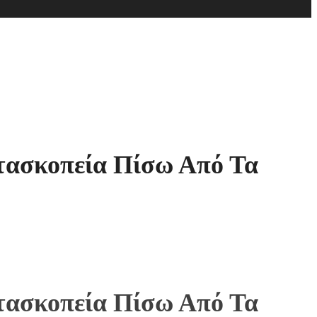
τασκοπεία Πίσω Από Τα
τασκοπεία Πίσω Από Τα