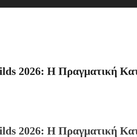
ilds 2026: Η Πραγματική Κα
ilds 2026: Η Πραγματική Κα