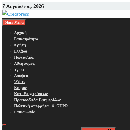
Skip
7 Αυγούστου, 2026
to
content
Main Menu
Μπες και Δες!
Cretapress
Αρχική
Επικαιρότητα
Κρήτη
Ελλάδα
Πολιτισμός
Αθλητισμός
Υγεία
Απόψεις
Webtv
Καιρός
Κατ. Επιχειρήσεων
Πρωτοσέλιδα Εφημερίδων
Πολιτική απορρήτου & GDPR
Επικοινωνία