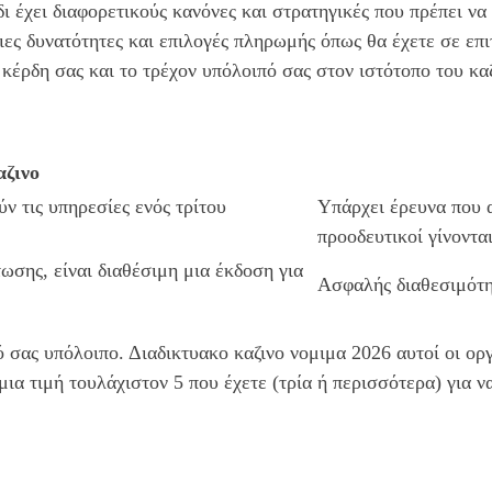
ι έχει διαφορετικούς κανόνες και στρατηγικές που πρέπει να
διες δυνατότητες και επιλογές πληρωμής όπως θα έχετε σε ε
 κέρδη σας και το τρέχον υπόλοιπό σας στον ιστότοπο του κα
ζινο
ν τις υπηρεσίες ενός τρίτου
Υπάρχει έρευνα που απ
προοδευτικοί γίνοντα
ωσης, είναι διαθέσιμη μια έκδοση για
Ασφαλής διαθεσιμότητ
 σας υπόλοιπο. Διαδικτυακο καζινο νομιμα 2026 αυτοί οι οργ
μια τιμή τουλάχιστον 5 που έχετε (τρία ή περισσότερα) για ν