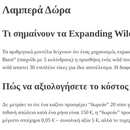
Λαμπερά Δώρα
Τι σημαίνουν τα Expanding Wil
Τα αριθμητικά μοντέλα δείχνουν ότι ένας μηχανισμός expan
Burst” (παιχνίδι με 5 κυλίνδρους) η προσθήκη ενός wild πο
wild απαιτεί 30 επιπλέον νίκες για ίδιο αποτέλεσμα. Η δι
Πώς να αξιολογήσετε το κόστος
Δε μετράει το ότι ένα καζίνο προσφέρει “δωρεάν” 20 σπιν γι
πιθανή απώλεια κατά ένα μήνα είναι 150 €, η “δωρεάν” προ
μέγιστο στοίχημα 0,05 € – συνολική αξία 5 €, αλλά το τυχε