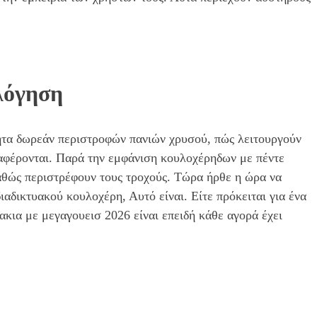
ολόγηση
τητα δωρεάν περιστροφών πανιών χρυσού, πώς λειτουργούν
αναφέρονται. Παρά την εμφάνιση κουλοχέρηδων με πέντε
 καθώς περιστρέφουν τους τροχούς. Τώρα ήρθε η ώρα να
αδικτυακού κουλοχέρη, Αυτό είναι. Είτε πρόκειται για ένα
ακια με μεγαγουεισ 2026 είναι επειδή κάθε αγορά έχει