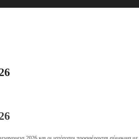
26
26
εγαγουεισ 2026 και οι ιστότοποι προσφέρονται σύμφωνα με 