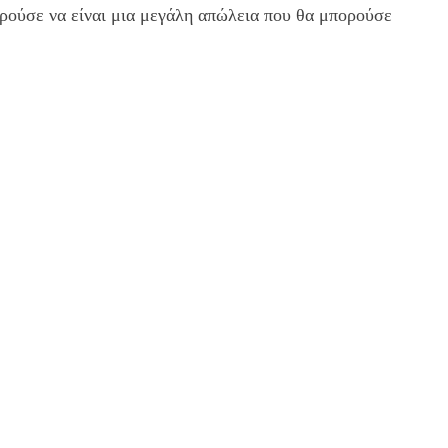
ρούσε να είναι μια μεγάλη απώλεια που θα μπορούσε