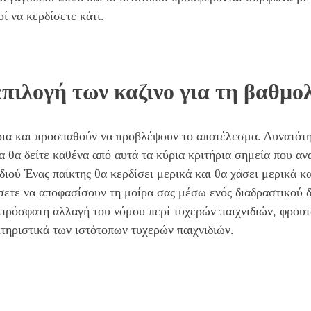
ί να κερδίσετε κάτι.
 επιλογή των καζινο για τη βαθμ
ζάρια και προσπαθούν να προβλέψουν το αποτέλεσμα. Δυνατό
κα θα δείτε καθένα από αυτά τα κύρια κριτήρια σημεία που 
νιδιού Ένας παίκτης θα κερδίσει μερικά και θα χάσει μερικά
ετε να αποφασίσουν τη μοίρα σας μέσω ενός διαδραστικού δι
 πρόσφατη αλλαγή του νόμου περί τυχερών παιχνιδιών, φρουτ
τηριστικά των ιστότοπων τυχερών παιχνιδιών.