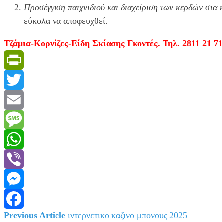
Προσέγγιση παιχνιδιού και διαχείριση των κερδών στα 
εύκολα να αποφευχθεί.
Τζάμια-Κορνίζες-Είδη Σκίασης Γκοντές. Τηλ. 2811 21 71
PrintFriendly
Twitter
Email
Message
WhatsApp
Viber
Messenger
Previous Article
ιντερνετικο καζινο μπονους 2025
Πλοήγηση
Facebook