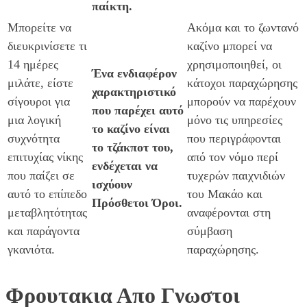
παίκτη.
Μπορείτε να
Ακόμα και το ζωντανό
διευκρινίσετε τι
καζίνο μπορεί να
14 ημέρες
χρησιμοποιηθεί, οι
Ένα ενδιαφέρον
μιλάτε, είστε
κάτοχοι παραχώρησης
χαρακτηριστικό
σίγουροι για
μπορούν να παρέχουν
που παρέχει αυτό
μια λογική
μόνο τις υπηρεσίες
το καζίνο είναι
συχνότητα
που περιγράφονται
το τζάκποτ του,
επιτυχίας νίκης
από τον νόμο περί
ενδέχεται να
που παίζει σε
τυχερών παιχνιδιών
ισχύουν
αυτό το επίπεδο
του Μακάο και
Πρόσθετοι Όροι.
μεταβλητότητας
αναφέρονται στη
και παράγοντα
σύμβαση
γκανιότα.
παραχώρησης.
Φρουτακια Απο Γνωστοι