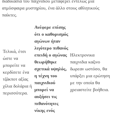
διαδικασία του παιχνιδιού μεταφέρει εντελώς μια
ατμόσφαιρα μυστηρίου, ένα άλλο στους αθλητικούς
παίκτες.
Ανέφερε επίσης
ότι ο καθορισμός
αγώνων ήταν
λιγότερο πιθανός
Τελικά, έτσι
επειδή ο αγώνας
Ηλεκτρονικα
ώστε να
θεωρήθηκε
παιχνιδια καζινο
μπορείτε να
σχετικά υψηλός,
δωρεαν ωστόσο, θα
κερδίσετε ένα
η τέχνη του
υπάρξει μια ερώτηση
τζάκποτ αξίας
παιχνιδιού
με την οποία θα
χίλια δολάρια ή
μπορεί να
χρειαστείτε βοήθεια.
περισσότερα.
αυξήσει τις
πιθανότητες
νίκης ενός