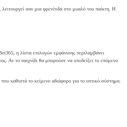
 λειτουργεί σαν μια φρενίτιδα στο μυαλό του παίκτη. Η
 Bet365, η λίστα επιλογών εμφάνισης περιλαμβάνει
νος. Αν το παιχνίδι θα μπορούσε να υποδείξει το επόμενο
που καθιστά το κείμενο αδιάφορο για το οπτικό σύστημα.