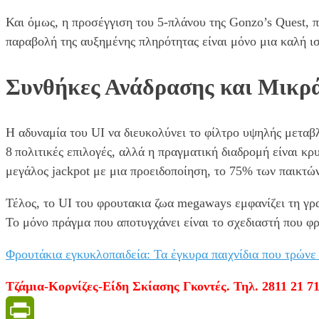
Και όμως, η προσέγγιση του 5‑πλάνου της Gonzo’s Quest, πο
παραβολή της αυξημένης πληρότητας είναι μόνο μια καλή ισ
Συνθήκες Ανάδρασης και Μικρ
Η αδυναμία του UI να διευκολύνει το φίλτρο υψηλής μεταβλ
8 πολιτικές επιλογές, αλλά η πραγματική διαδρομή είναι κρ
μεγάλος jackpot με μια προειδοποίηση, το 75% των παικτώ
Τέλος, το UI του φρουτακια ζωα megaways εμφανίζει τη γρ
Το μόνο πράγμα που αποτυγχάνει είναι το σχεδιαστή που φρ
Φρουτάκια εγκυκλοπαιδεία: Τα έγκυρα παιχνίδια που τρώνε
Τζάμια-Κορνίζες-Είδη Σκίασης Γκοντές. Τηλ. 2811 21 71