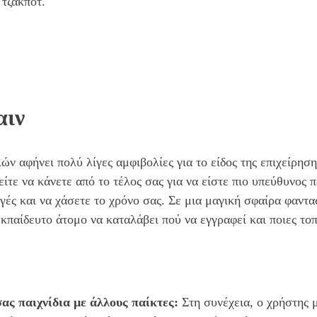
 τζάκποτ.
αιν
ών αφήνει πολύ λίγες αμφιβολίες για το είδος της επιχείρησ
είτε να κάνετε από το τέλος σας για να είστε πιο υπεύθυνος
γές και να χάσετε το χρόνο σας. Σε μια μαγική σφαίρα φαντα
εκπαίδευτο άτομο να καταλάβει πού να εγγραφεί και ποιες το
ας παιχνίδια με άλλους παίκτες:
Στη συνέχεια, ο χρήστης 