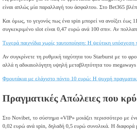
είναι απλώς μία παραλλαγή του άσφαλτου. Στο Bet365 βλέπ
Και όμως, το γεγονός πως ένα spin μπορεί να ανοίξει έως 11
συγκεκριμένο slot είναι 0,47 ευρώ ανά 100 σπιν. Αν πολλα
Τυχερά παιχνίδια χωρίς ταυτοποίηση: Η ψεύτικη υπόσχεση
Αν συγκρίνετε τη ρυθμική ταχύτητα του Starburst με το φρ
αλλά η αδικαιολόγητη υψηλή μεταβλητότητα του megaways τ
Φρουτάκια με ελάχιστο πόντο 10 ευρώ: Η ψυχρή πραγματι
Πραγματικές Απώλειες που κρύ
Στο Novibet, το σύστημα «VIP» μοιάζει περισσότερο με ένα
0,02 ευρώ ανά spin, δηλαδή 0,5 ευρώ συνολικά. Η διαφορά 