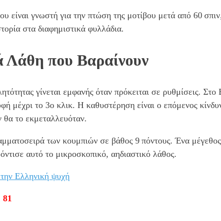
υ είναι γνωστή για την πτώση της μοτίβου μετά από 60 σπιν,
τορία στα διαφημιστικά φυλλάδια.
ά Λάθη που Βαραίνουν
ητότητας γίνεται εμφανής όταν πρόκειται σε ρυθμίσεις. Στο
υφή μέχρι το 3ο κλικ. Η καθυστέρηση είναι ο επόμενος κίνδυ
ν θα το εκμεταλλευόταν.
αμματοσειρά των κουμπιών σε βάθος 9 πόντους. Ένα μέγεθος 
όντισε αυτό το μικροσκοπικό, αηδιαστικό λάθος.
 την Ελληνική ψυχή
 81