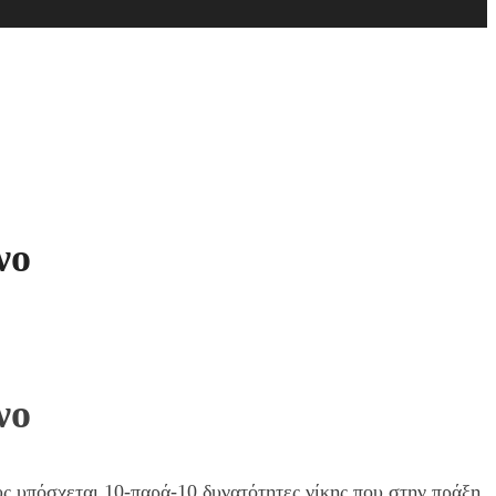
νο
νο
ς υπόσχεται 10‑παρά‑10 δυνατότητες νίκης που στην πράξη