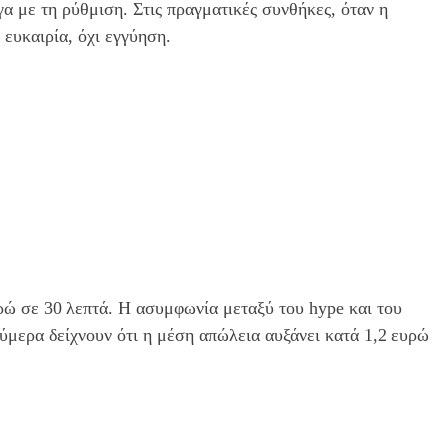
α με τη ρύθμιση. Στις πραγματικές συνθήκες, όταν η
 ευκαιρία, όχι εγγύηση.
ρώ σε 30 λεπτά. Η ασυμφωνία μεταξύ του hype και του
ύμερα δείχνουν ότι η μέση απώλεια αυξάνει κατά 1,2 ευρώ