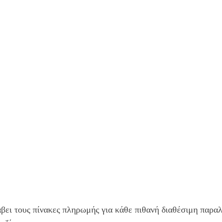
ιλάβει τους πίνακες πληρωμής για κάθε πιθανή διαθέσιμη πα