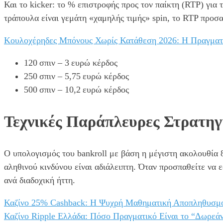
Και το kicker: το % επιστροφής προς τον παίκτη (RTP) γι
τράπουλα είναι γεμάτη «χαμηλής τιμής» spin, το RTP προσαρ
Κουλοχέρηδες Μπόνους Χωρίς Κατάθεση 2026: Η Πραγματι
120 σπιν – 3 ευρώ κέρδος
250 σπιν – 5,75 ευρώ κέρδος
500 σπιν – 10,2 ευρώ κέρδος
Τεχνικές Παράπλευρες Στρατηγ
Ο υπολογισμός του bankroll με βάση η μέγιστη ακολουθία 
αληθινού κινδύνου είναι αδιάλειπτη. Όταν προσπαθείτε να 
ανά διαδοχική ήττη.
Καζίνο 25% Cashback: Η Ψυχρή Μαθηματική Αποπληθυσμο
Καζίνο Ripple Ελλάδα: Πόσο Πραγματικό Είναι το “Δωρεά