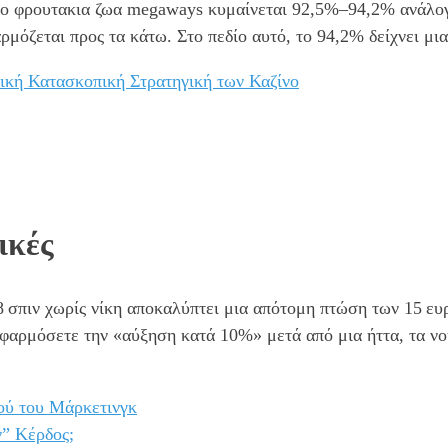
α το φρουτακια ζωα megaways κυμαίνεται 92,5%–94,2% ανάλογ
μόζεται προς τα κάτω. Στο πεδίο αυτό, το 94,2% δείχνει μια
κή Κατασκοπική Στρατηγική των Καζίνο
ικές
8 σπιν χωρίς νίκη αποκαλύπτει μια απότομη πτώση των 15 ευ
εφαρμόσετε την «αύξηση κατά 10%» μετά από μια ήττα, τα νο
ύ του Μάρκετινγκ
ν” Κέρδος;