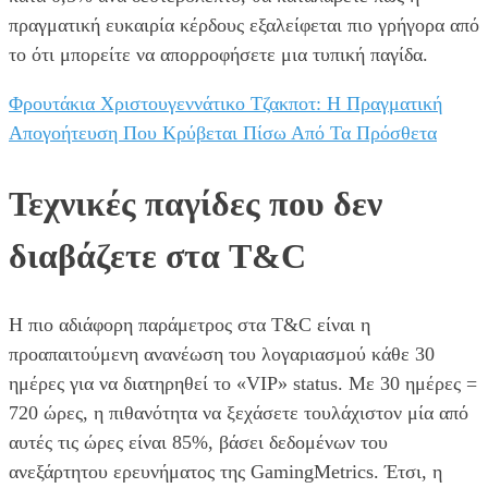
πραγματική ευκαιρία κέρδους εξαλείφεται πιο γρήγορα από
το ότι μπορείτε να απορροφήσετε μια τυπική παγίδα.
Φρουτάκια Χριστουγεννάτικο Τζακποτ: Η Πραγματική
Απογοήτευση Που Κρύβεται Πίσω Από Τα Πρόσθετα
Τεχνικές παγίδες που δεν
διαβάζετε στα T&C
Η πιο αδιάφορη παράμετρος στα T&C είναι η
προαπαιτούμενη ανανέωση του λογαριασμού κάθε 30
ημέρες για να διατηρηθεί το «VIP» status. Με 30 ημέρες =
720 ώρες, η πιθανότητα να ξεχάσετε τουλάχιστον μία από
αυτές τις ώρες είναι 85%, βάσει δεδομένων του
ανεξάρτητου ερευνήματος της GamingMetrics. Έτσι, η