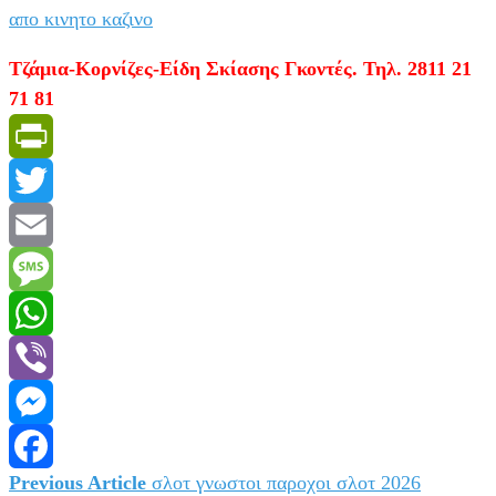
απο κινητο καζινο
Τζάμια-Κορνίζες-Είδη Σκίασης Γκοντές. Τηλ. 2811 21
71 81
PrintFriendly
Twitter
Email
Message
WhatsApp
Viber
Messenger
Previous Article
σλοτ γνωστοι παροχοι σλοτ 2026
Πλοήγηση
Facebook