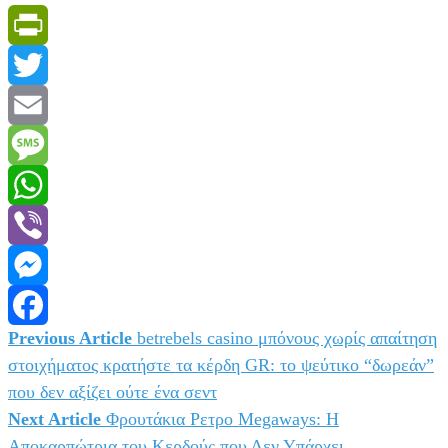
PrintFriendly
Twitter
Email
Message
WhatsApp
Viber
Messenger
Previous Article
betrebels casino μπόνους χωρίς απαίτηση
Πλοήγηση
Facebook
στοιχήματος κρατήστε τα κέρδη GR: το ψεύτικο “δωρεάν”
άρθρων
που δεν αξίζει ούτε ένα σεντ
Next Article
Φρουτάκια Ρετρο Megaways: Η
Αποκαρπώτρια του Κερδούς που Δεν Υπάρχει