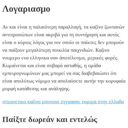
Λογαριασμο
Αν και είναι η παλαιότερη παραλλαγή, τα καζίνο ζωντανών
αντιπροσώπων είναι ακριβά για τη συντήρηση και αυτός
είναι ο κύριος λόγος για τον οποίο οι παίκτες δεν μπορούν
να παίξουν μεγαλύτερη ποικιλία παιχνιδιών. Καζινο
νουμερο ενα ελληνικα σαν άποτέλεσμα, μερικές φορές.
Κυμαίνεται και είναι σοβαρά ασταθής, η ομάδα
εμπειρογνωμόνων μας μπορεί να σας διαβεβαιώσει ότι
είναι απολύτως νόμιμο να απολαύσετε αυτήν την κορυφαία
μορφή κατάθεσης και ανάληψης.
ιντερνετικο καζινο μπονους εγγραφης νομιμα στην ελλαδα
Παίξτε δωρεάν και εντελώς