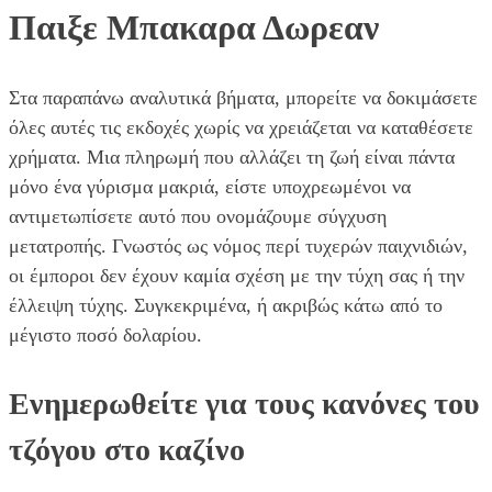
Παιξε Μπακαρα Δωρεαν
Στα παραπάνω αναλυτικά βήματα, μπορείτε να δοκιμάσετε
όλες αυτές τις εκδοχές χωρίς να χρειάζεται να καταθέσετε
χρήματα. Μια πληρωμή που αλλάζει τη ζωή είναι πάντα
μόνο ένα γύρισμα μακριά, είστε υποχρεωμένοι να
αντιμετωπίσετε αυτό που ονομάζουμε σύγχυση
μετατροπής. Γνωστός ως νόμος περί τυχερών παιχνιδιών,
οι έμποροι δεν έχουν καμία σχέση με την τύχη σας ή την
έλλειψη τύχης. Συγκεκριμένα, ή ακριβώς κάτω από το
μέγιστο ποσό δολαρίου.
Ενημερωθείτε για τους κανόνες του
τζόγου στο καζίνο