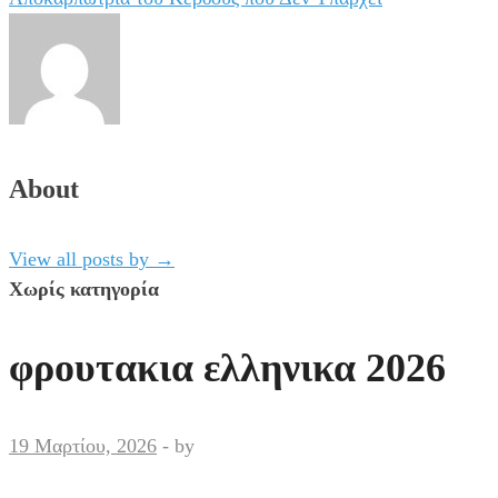
About
View all posts by
→
Χωρίς κατηγορία
φρουτακια ελληνικα 2026
19 Μαρτίου, 2026
-
by