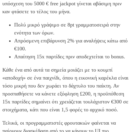
υπόσχεση του 5000 € free jackpot γίνεται αβάσιμη πριν
καν φτάσετε το τέλος του μήνα.
Πολύ μικρό γράψιμο σε 8pt γραμματοσειρά στην
ενότητα των όρων.
Απρόσμενη επιβάρυνση 2% για αναλήψεις κάτω από
€100.
Απαίτηση 15x παρτίδες πριν αποδεχτείται το bonus.
Κάθε ένα από αυτά τα σημεία μοιάζει με το κουμπί
«αποδοχή» σε ένα παιχνίδι, όπου η εικονική καρέκλα είναι
τόσο μικρή που δεν χωράει το δάχτυλο του παίκτη. Αν
προσπαθήσετε να κάνετε εξόφληση £200, η προϋπόθεση
15x παρτίδες σημαίνει ότι χρειάζεται τουλάχιστον €300 σε
στοιχήματα, κάτι που είναι 1,5 φορές το αρχικό ποσό.
Τελικά, οι προγραμματιστές φρουτακιών φαίνεται να
παίρνουν διασκέδαση από το να κάνουν το UI πιο