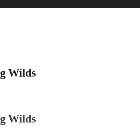
g Wilds
g Wilds