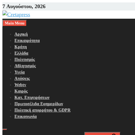
Skip
7 Αυγούστου, 2026
to
content
Main Menu
Μπες και Δες!
Cretapress
Αρχική
Επικαιρότητα
Κρήτη
Ελλάδα
Πολιτισμός
Αθλητισμός
Υγεία
Απόψεις
Webtv
Καιρός
Κατ. Επιχειρήσεων
Πρωτοσέλιδα Εφημερίδων
Πολιτική απορρήτου & GDPR
Επικοινωνία