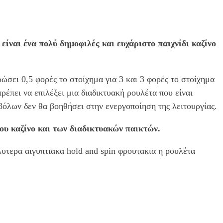
ίναι ένα πολύ δημοφιλές και ευχάριστο παιχνίδι καζίνο
ώσει 0,5 φορές το στοίχημα για 3 και 3 φορές το στοίχημα
έπει να επιλέξει μια διαδικτυακή ρουλέτα που είναι
βόλων δεν θα βοηθήσει στην ενεργοποίηση της λειτουργίας.
ου καζίνο και των διαδικτυακών παικτών.
υτερα αιγυπτιακα hold and spin φρουτακια η ρουλέτα