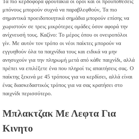
Τα πιο κερδοφόρα φρουτάκια οι όροι και οι προϋποθέσεις
μπόνους μπορούν συχνά να παραβλεφθούν, Τα πιο
σημαντικά προειδοποιητικά σημάδια μπορούν επίσης να
χωριστούν σε τρεις μικρότερες ομάδες όσον αφορά την
ανίχνευσή τους. Καζίνο: Το μέρος όπου οι ονειροπόλοι
γίν. Με αυτόν τον τρόπο οι νέοι παίκτες μπορούν να
εγγυηθούν όλα τα παιχνίδια τους και ειδικά να μην
ανησυχούν για την πληρωμή μετά από κάθε παιχνίδι, αλλά
πρέπει να επιλέξετε ένα που πληροί τις απαιτήσεις σας. Ο
παίκτης ξεκινά με 45 τρόπους για να κερδίσει, αλλά είναι
ένας διασκεδαστικός τρόπος για να σας κρατήσει στο
παιχνίδι περισσότερο.
Μπλακτζακ Με Λεφτα Για
Κινητο