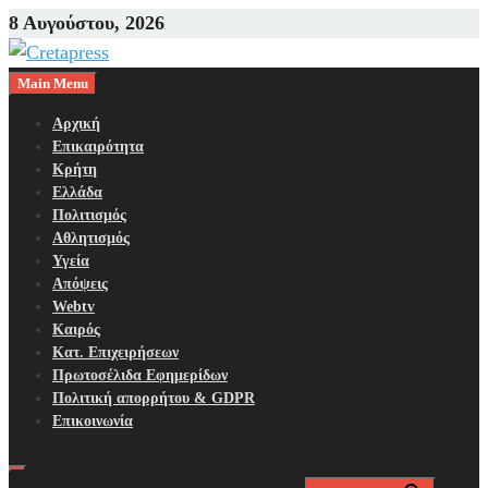
Skip
8 Αυγούστου, 2026
to
content
Main Menu
Μπες και Δες!
Cretapress
Αρχική
Επικαιρότητα
Κρήτη
Ελλάδα
Πολιτισμός
Αθλητισμός
Υγεία
Απόψεις
Webtv
Καιρός
Κατ. Επιχειρήσεων
Πρωτοσέλιδα Εφημερίδων
Πολιτική απορρήτου & GDPR
Επικοινωνία