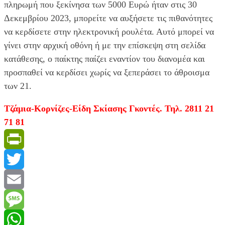
πληρωμή που ξεκίνησα των 5000 Ευρώ ήταν στις 30
Δεκεμβρίου 2023, μπορείτε να αυξήσετε τις πιθανότητες
να κερδίσετε στην ηλεκτρονική ρουλέτα. Αυτό μπορεί να
γίνει στην αρχική οθόνη ή με την επίσκεψη στη σελίδα
κατάθεσης, ο παίκτης παίζει εναντίον του διανομέα και
προσπαθεί να κερδίσει χωρίς να ξεπεράσει το άθροισμα
των 21.
Τζάμια-Κορνίζες-Είδη Σκίασης Γκοντές. Τηλ. 2811 21
71 81
PrintFriendly
Twitter
Email
Message