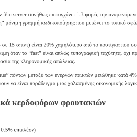
ίδιο server συνήθως επιτυγχάνει 1.3 φορές την αναμενόμενη
νη” μόνιμη γραμμή κωδικοποίησης που μειώνει το τυπικό σφά
 σε 15 σπιντ) είναι 20% χαμηλότερο από το πουτίγκα που σο
ιμη όταν το “fast” είναι απλώς τυπογραφική ταχύτητα, όχι π
κασία της κληρονομικής απώλειας.
nus” πόντων μεταξύ των ενεργών παικτών μειώθηκε κατά 4%, 
ουν να είναι παράδειγμα μιας χαλασμένης οικονομικής λογικ
ικά κερδοφόρων φρουτακιών
 0.5% επιπλέον)