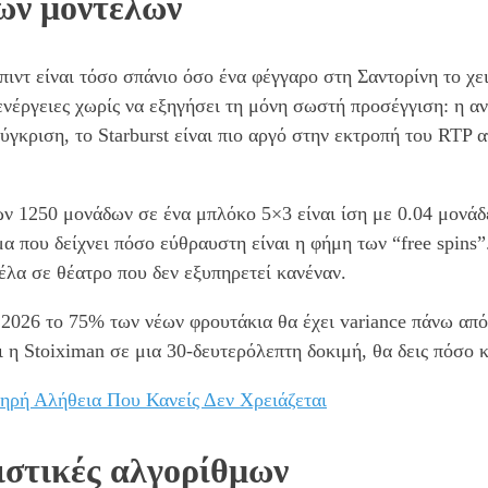
ών μοντέλων
ιντ είναι τόσο σπάνιο όσο ένα φέγγαρο στη Σαντορίνη το χ
νέργειες χωρίς να εξηγήσει τη μόνη σωστή προσέγγιση: η α
ύγκριση, το Starburst είναι πιο αργό στην εκτροπή του RTP α
ν 1250 μονάδων σε ένα μπλόκο 5×3 είναι ίση με 0.04 μονάδε
μα που δείχνει πόσο εύθραυστη είναι η φήμη των “free spin
λα σε θέατρο που δεν εξυπηρετεί κανέναν.
026 το 75% των νέων φρουτάκια θα έχει variance πάνω από 2
ι η Stoiximan σε μια 30-δευτερόλεπτη δοκιμή, θα δεις πόσο 
ηρή Αλήθεια Που Κανείς Δεν Χρειάζεται
ιστικές αλγορίθμων