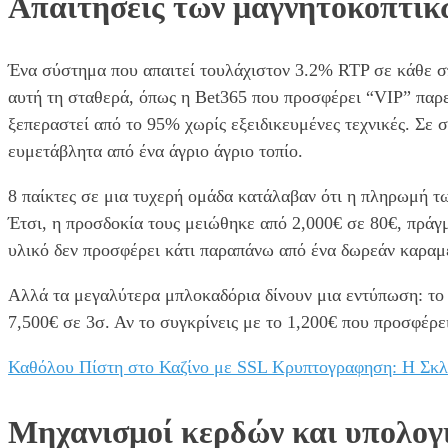
Απαιτήσεις των μαγνητοκοπτικ
Ένα σύστημα που απαιτεί τουλάχιστον 3.2% RTP σε κάθε σπ
αυτή τη σταθερά, όπως η Bet365 που προσφέρει “VIP” παρε
ξεπεραστεί από το 95% χωρίς εξειδικευμένες τεχνικές. Σε σ
ευμετάβλητα από ένα άγριο άγριο τοπίο.
8 παίκτες σε μια τυχερή ομάδα κατάλαβαν ότι η πληρωμή τω
Έτσι, η προσδοκία τους μειώθηκε από 2,000€ σε 80€, πράγ
υλικό δεν προσφέρει κάτι παραπάνω από ένα δωρεάν καραμέ
Αλλά τα μεγαλύτερα μπλοκαδόρια δίνουν μια εντύπωση: το 2
7,500€ σε 3σ. Αν το συγκρίνεις με το 1,200€ που προσφέρε
Καθόλου Πίστη στο Καζίνο με SSL Κρυπτογραφηση: Η Σκλ
Μηχανισμοί κερδών και υπολογ