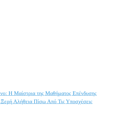
ίνο: Η Μαίστρια της Μαθήματος Επένδυσης
Ξερή Αλήθεια Πίσω Από Τις Υποσχέσεις