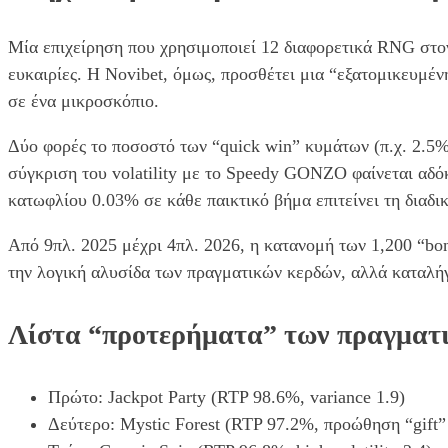
Μία επιχείρηση που χρησιμοποιεί 12 διαφορετικά RNG στον 
ευκαιρίες. Η Novibet, όμως, προσθέτει μια “εξατομικευμέ
σε ένα μικροσκόπιο.
Δύο φορές το ποσοστό των “quick win” κυμάτων (π.χ. 2.5%
σύγκριση του volatility με το Speedy GONZO φαίνεται αδόκ
κατωφλίου 0.03% σε κάθε παικτικό βήμα επιτείνει τη διαδι
Από 9πλ. 2025 μέχρι 4πλ. 2026, η κατανομή των 1,200 “bo
την λογική αλυσίδα των πραγματικών κερδών, αλλά καταλήγ
Λίστα “προτερήματα” των πραγματ
Πρώτο: Jackpot Party (RTP 98.6%, variance 1.9)
Δεύτερο: Mystic Forest (RTP 97.2%, προώθηση “gift”