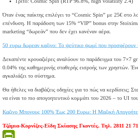
Τρίτο: Cosmic Spin (RTP 96.8%, high volatility 2.4)
Όταν ένας παίκτης επιλέγει το “Cosmic Spin” με 25€ στο λο
επένδυση. Η παράδοση των 15% “VIP” bonus στην Stoiximan
marketing “δωρεάν” που δεν έχει κανέναν αέρα.
50 ευρω δωρεαν καζινο: Το ψεύτικο ψωμί που προσφέρουν 
Δεκαπέντε κρουαζιέρες αναλύουν το παράδειγμα του 7×7 gri
0.04% της καθημερινής σταθερής εισροής των χρηστών. Έν
αγκαλιάζει το σύστημα.
Θα ήθελες να διαβάζεις οδηγίες για το πώς να κερδίσεις; Σ
να είναι το πιο απογοητευτικό κομμάτι του 2026 – το UI το
Καζινο Μπονους 100% Έως 200 Ευρω: Η Μαζική Απογοήτ
Τζάμια-Κορνίζες-Είδη Σκίασης Γκοντές. Τηλ. 2811 21 71