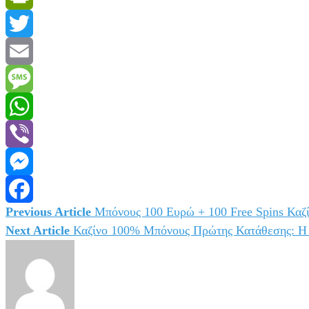
PrintFriendly
Twitter
Email
Message
WhatsApp
Viber
Messenger
Previous Article
Μπόνους 100 Ευρώ + 100 Free Spins Καζ
Πλοήγηση
Facebook
Next Article
Καζίνο 100% Μπόνους Πρώτης Κατάθεσης: Η 
άρθρων