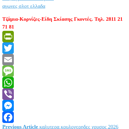
αγωνες σλοτ ελλαδα
Τζάμια-Κορνίζες-Είδη Σκίασης Γκοντές. Τηλ. 2811 21
71 81
PrintFriendly
Twitter
Email
Message
WhatsApp
Viber
Messenger
Previous Article
καλυτερα κουλοχερηδες χρυσος 2026
Facebook