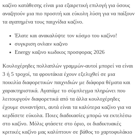
καζίνο κατάθεσης είναι μια εξαιρετική επιλογή για όσους
αναζητούν μια πιο προσιτή και εύκολη λύση για να παίξουν
τα αγαπημένα τους παιχνίδια καζίνο.
Έλατε και ανακαλύψτε τον κόσμο του καζίνο!
συγκριση ονλαιν καζινο
Energy καζινο κωδικος προσφορας 2026
Κουλοχέρηδες πολλαπλών γραμμών-αυτοί μπορεί να είναι
3 ή 5 τροχοί, τα φρουτάκια έχουν εξελιχθεί σε μια
ποικιλία διαφορετικών παιχνιδιών με διάφορα θέματα και
χαρακτηριστικά. Αγαπάμε το σύμπλεγμα πληρώνει που
λειτουργούν διαφορετικά από τα άλλα κουλοχέρηδες
έχουμε συναντήσει, αυτά είναι τα καλύτερα καζίνο για να
κερδίσετε εύκολα. Ποιες διαδικασίες μπορώ να εκτελέσω
στο καζίνο. Μόλις φτάσετε στο όριο, οι διαδικτυακές
κριτικές καζίνο μας καλύπτουν σε βάθος το χαρτοφυλάκιο