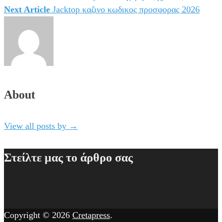
Πλοήγηση
Next Article
Jacktop καζινο κωδικος προσφορας 2026
άρθρων
About
View all posts by
→
Στείλτε μας το άρθρο σας
Copyright © 2026
Cretapress
.