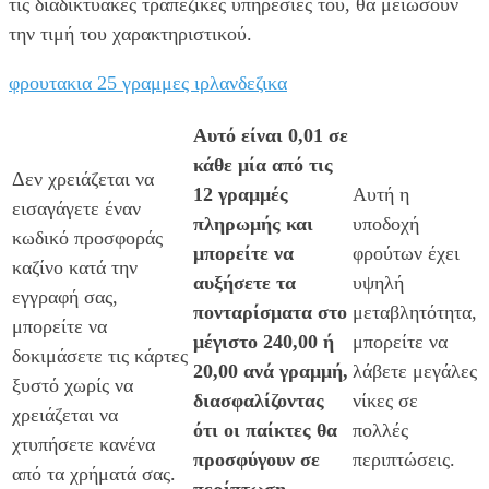
τις διαδικτυακές τραπεζικές υπηρεσίες του, θα μειώσουν
την τιμή του χαρακτηριστικού.
φρουτακια 25 γραμμες ιρλανδεζικα
Αυτό είναι 0,01 σε
κάθε μία από τις
Δεν χρειάζεται να
12 γραμμές
Αυτή η
εισαγάγετε έναν
πληρωμής και
υποδοχή
κωδικό προσφοράς
μπορείτε να
φρούτων έχει
καζίνο κατά την
αυξήσετε τα
υψηλή
εγγραφή σας,
πονταρίσματα στο
μεταβλητότητα,
μπορείτε να
μέγιστο 240,00 ή
μπορείτε να
δοκιμάσετε τις κάρτες
20,00 ανά γραμμή,
λάβετε μεγάλες
ξυστό χωρίς να
διασφαλίζοντας
νίκες σε
χρειάζεται να
ότι οι παίκτες θα
πολλές
χτυπήσετε κανένα
προσφύγουν σε
περιπτώσεις.
από τα χρήματά σας.
περίπτωση