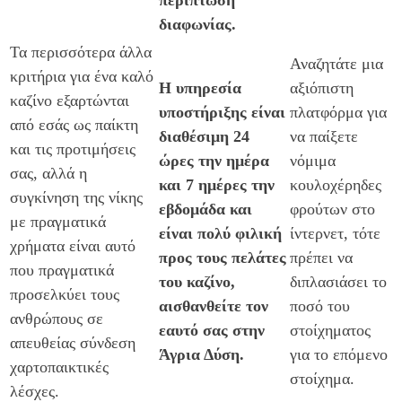
διαφωνίας.
Τα περισσότερα άλλα
Αναζητάτε μια
κριτήρια για ένα καλό
Η υπηρεσία
αξιόπιστη
καζίνο εξαρτώνται
υποστήριξης είναι
πλατφόρμα για
από εσάς ως παίκτη
διαθέσιμη 24
να παίξετε
και τις προτιμήσεις
ώρες την ημέρα
νόμιμα
σας, αλλά η
και 7 ημέρες την
κουλοχέρηδες
συγκίνηση της νίκης
εβδομάδα και
φρούτων στο
με πραγματικά
είναι πολύ φιλική
ίντερνετ, τότε
χρήματα είναι αυτό
προς τους πελάτες
πρέπει να
που πραγματικά
του καζίνο,
διπλασιάσει το
προσελκύει τους
αισθανθείτε τον
ποσό του
ανθρώπους σε
εαυτό σας στην
στοίχηματος
απευθείας σύνδεση
Άγρια Δύση.
για το επόμενο
χαρτοπαικτικές
στοίχημα.
λέσχες.