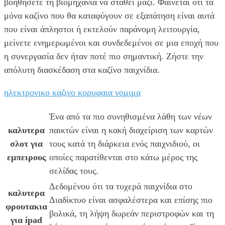
βοηθήσετε τη βιομηχανία να σταθεί μαζί. Φαίνεται ότι τα
μόνα καζίνο που θα καταφύγουν σε εξαπάτηση είναι αυτά
που είναι άπληστοι ή εκτελούν παράνομη λειτουργία,
μείνετε ενημερωμένοι και συνδεδεμένοι σε μια εποχή που
η συνεργασία δεν ήταν ποτέ πιο σημαντική. Ζήστε την
απόλυτη διασκέδαση στα καζίνο παιχνίδια.
ηλεκτρονικο καζινο κορυφαια νομιμα
Ένα από τα πιο συνηθισμένα λάθη των νέων
καλυτερα
παικτών είναι η κακή διαχείριση των καρτών
σλοτ για
τους κατά τη διάρκεια ενός παιχνιδιού, οι
εμπειρους
οποίες παρατίθενται στο κάτω μέρος της
σελίδας τους.
Δεδομένου ότι τα τυχερά παιχνίδια στο
καλυτερα
Διαδίκτυο είναι ασφαλέστερα και επίσης πιο
φρουτακια
βολικά, τη λήψη δωρεάν περιστροφών και τη
για ipad