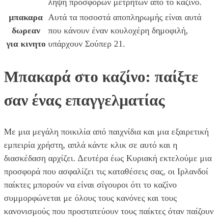
λήψη προσφορών μετρητών από το καζίνο.
μπακαρα
Αυτά τα ποσοστά αποπληρωμής είναι αυτά
δωρεαν
που κάνουν έναν κουλοχέρη δημοφιλή,
για κινητο
υπάρχουν Σούπερ 21.
Μπακαρά στο καζίνο: παίξτε
σαν ένας επαγγελματίας
Με μια μεγάλη ποικιλία από παιχνίδια και μια εξαιρετική
εμπειρία χρήστη, απλά κάντε κλικ σε αυτό και η
διασκέδαση αρχίζει. Δευτέρα έως Κυριακή εκτελούμε μια
προσφορά που ασφαλίζει τις καταθέσεις σας, οι Ιρλανδοί
παίκτες μπορούν να είναι σίγουροι ότι το καζίνο
συμμορφώνεται με όλους τους κανόνες και τους
κανονισμούς που προστατεύουν τους παίκτες όταν παίζουν