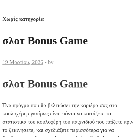
Χωρίς κατηγορία
σλοτ Bonus Game
19 Μαρτίου, 2026
-
by
σλοτ Bonus Game
Ένα πράγμα που θα βελτιώσει την καριέρα σας στο
κουλοχέρη εγκαίρως είναι πάντα να κοιτάζετε τα
στατιστικά του κουλοχέρη του παιχνιδιού που παίζετε πριν
το ξεκινήσετε, και σχεδιάζετε περισσότερα για να