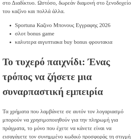
στο Διαδίκτυο. Ωστόσο, δωρεάν διαμονή στο ξενοδοχείο
του καζίνο και πολλά άλλα.
Sportuna Καζινο Μπονους Εγγραφης 2026
σλοτ bonus game
καλυτερα αιγυπτιακα buy bonus φρουτακια
Το τυχερό παιχνίδι: Ένας
τρόπος να ζήσετε μια
συναρπαστική εμπειρία
Τα χρήματα που λαμβάνετε σε αυτόν τον λογαριασμό
μπορούν να χρησιμοποιηθούν για την πληρωμή για
πράγματα, το μόνο που έχετε να κάνετε είναι να
εισαγάγετε τον συνημμένο κωδικό προσφοράς τη στιγμή