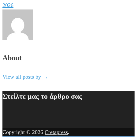
άρθρων
2026
About
View all posts by
→
Στείλτε μας το άρθρο σας
Copyright © 2026
Cretapress
.