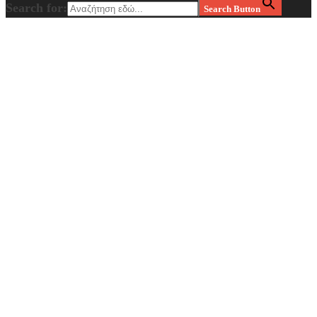
Search for:
Search Button