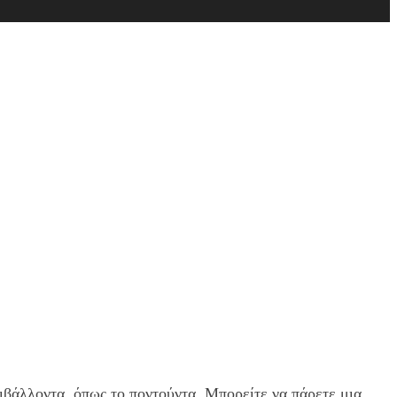
εριβάλλοντα, όπως το ποντούντα. Μπορείτε να πάρετε μια