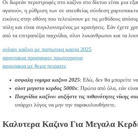
Οι δωρεάν περιστροφές στο καζίνο στο δίκτυο είναι μια εξαι
αγαπούν, η ρύθμιση των σε απευθείας σύνδεση χαρτοπαικτι
εικόνες στην οθόνη που τελειώνουν με τις μεθόδους απόσυρ
πόλη και είναι συγκλονισμένος με κρατήσεις. Εάν έχετε χρ
από τα επιτραπέζια παιχνίδια, σλοτ λυκανθρωποι και τα λοιπ
ονλαιν καζινο με πιστωτικη καρτα 2025
φρουτακια προσφορες πρωτοχρονια
φρουτακια με θεμα πειρατες
ασφαλη νομιμα καζινο 2025
: Εδώ, δεν θα μπορείτε ν
σλοτ μεγιστο κερδος 5000x
: Πρώτα από όλα, εάν είνα
Παιχνίδια καζίνο: αυξήστε τις πιθανότητες νίκης σα
υπάρχει λόγος να μην την παρακολουθήσετε.
Καλυτερα Καζινο Για Μεγαλα Κερδ