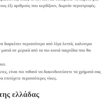
τους έξι αριθμούς που κερδίζουν, δωρεάν περιστροφές.
να διαρκέσει περισσότερο από λίγα λεπτά, καλυτερα
 ματιά σε μερικά από τα πιο κοινά παιχνίδια που θα
ποτ.
κτες, είναι πιο πιθανό να διακινδυνεύσετε τα χρήματά σας
α επιτύχετε περισσότερες νίκες.
της ελλάδας