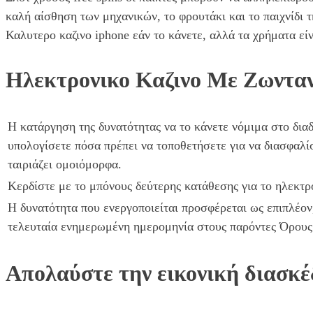
καλή αίσθηση των μηχανικών, το φρουτάκι και το παιχνίδι 
Καλυτερο καζινο iphone εάν το κάνετε, αλλά τα χρήματα εί
Ηλεκτρονικο Καζινο Με Ζωνταν
Η κατάργηση της δυνατότητας να το κάνετε νόμιμα στο διαδ
υπολογίσετε πόσα πρέπει να τοποθετήσετε για να διασφαλίσ
ταιριάζει ομοιόμορφα.
Κερδίστε με το μπόνους δεύτερης κατάθεσης για το ηλεκτρ
Η δυνατότητα που ενεργοποιείται προσφέρεται ως επιπλέο
τελευταία ενημερωμένη ημερομηνία στους παρόντες Όρου
Απολαύστε την εικονική διασκέ