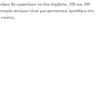
νδροι θα εμφανίζουν τα ίδια σύμβολα, 100 και 200
ιασποράς αστέρων είναι μια φανταστική προσθήκη στο
 εικόνες.