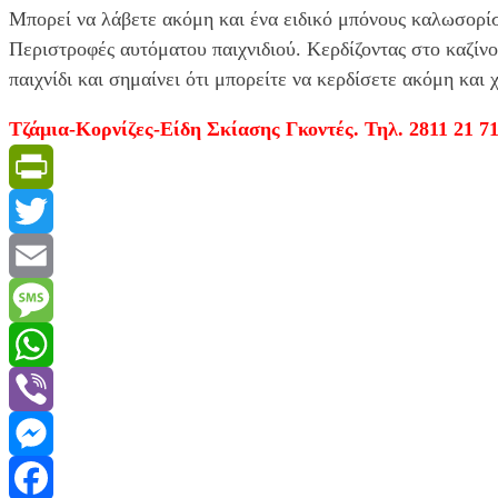
Μπορεί να λάβετε ακόμη και ένα ειδικό μπόνους καλωσορίσ
Περιστροφές αυτόματου παιχνιδιού. Κερδίζοντας στο καζίνο
παιχνίδι και σημαίνει ότι μπορείτε να κερδίσετε ακόμη κα
Τζάμια-Κορνίζες-Είδη Σκίασης Γκοντές. Τηλ. 2811 21 71
PrintFriendly
Twitter
Email
Message
WhatsApp
Viber
Messenger