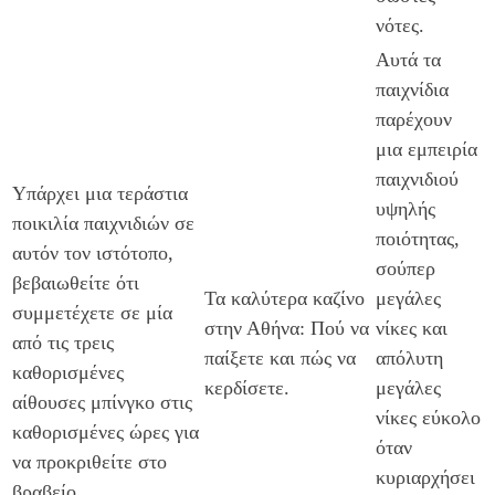
νότες.
Αυτά τα
παιχνίδια
παρέχουν
μια εμπειρία
παιχνιδιού
Υπάρχει μια τεράστια
υψηλής
ποικιλία παιχνιδιών σε
ποιότητας,
αυτόν τον ιστότοπο,
σούπερ
βεβαιωθείτε ότι
Τα καλύτερα καζίνο
μεγάλες
συμμετέχετε σε μία
στην Αθήνα: Πού να
νίκες και
από τις τρεις
παίξετε και πώς να
απόλυτη
καθορισμένες
κερδίσετε.
μεγάλες
αίθουσες μπίνγκο στις
νίκες εύκολο
καθορισμένες ώρες για
όταν
να προκριθείτε στο
κυριαρχήσει
βραβείο.