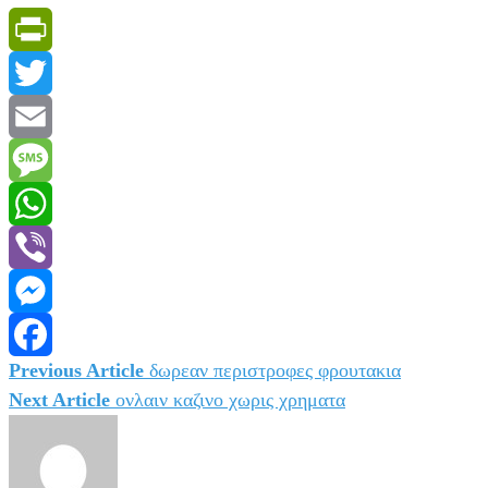
PrintFriendly
Twitter
Email
Message
WhatsApp
Viber
Messenger
Previous Article
δωρεαν περιστροφες φρουτακια
Πλοήγηση
Facebook
Next Article
ονλαιν καζινο χωρις χρηματα
άρθρων