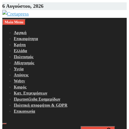
Skip
6 Αυγούστου, 2026
to
content
Main Menu
Μπες και Δες!
Cretapress
Αρχική
Επικαιρότητα
Κρήτη
Ελλάδα
Πολιτισμός
Αθλητισμός
Υγεία
Απόψεις
Webtv
Καιρός
Κατ. Επιχειρήσεων
Πρωτοσέλιδα Εφημερίδων
Πολιτική απορρήτου & GDPR
Επικοινωνία