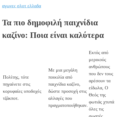
αγωνες σλοτ ελλαδα
Τα πιο δημοφιλή παιχνίδια
καζίνο: Ποια είναι καλύτερα
Εκτός από
μερικούς
ανθρώπους
Με μια μεγάλη
που δεν τους
Πολίτης, τότε
ποικιλία από
αρέσουν τα
πηγαίνετε στις
παιχνίδια καζίνο,
είδωλα, Ο
κορυφαίες υποδοχές
δώστε προσοχή στις
Θεός της
τζάκποτ.
αλλαγές που
φωτιάς χτυπά
πραγματοποιήθηκαν.
όλες τις
σωστές