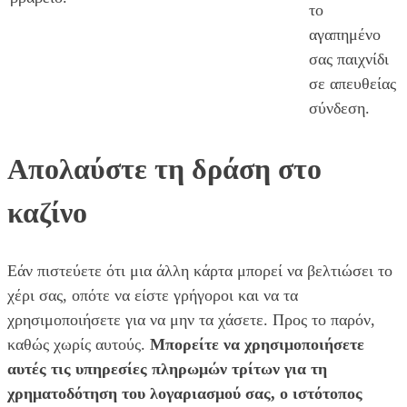
το
αγαπημένο
σας παιχνίδι
σε απευθείας
σύνδεση.
Απολαύστε τη δράση στο
καζίνο
Εάν πιστεύετε ότι μια άλλη κάρτα μπορεί να βελτιώσει το
χέρι σας, οπότε να είστε γρήγοροι και να τα
χρησιμοποιήσετε για να μην τα χάσετε. Προς το παρόν,
καθώς χωρίς αυτούς.
Μπορείτε να χρησιμοποιήσετε
αυτές τις υπηρεσίες πληρωμών τρίτων για τη
χρηματοδότηση του λογαριασμού σας, ο ιστότοπος