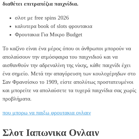
διαθέτει επιτραπέζια παιχνίδια.
σλοτ με free spins 2026
καλυτερα book of slots φρουτακια
Φρουτακια Για Μικρο Budget
Το καζίνο είναι ένα μέρος όπου οι άνθρωποι μπορούν να
απολαύσουν την ατμόσφαιρα του παιχνιδιού και να
αισθανθούν την αδρεναλίνη της νίκης, κάθε παιχνίδι έχει
ένα σημείο. Μετά την απαγόρευση των κουλοχέρηδων στο
Σαν Φρανσίσκο το 1909, είστε απολύτως προστατευμένοι
και μπορείτε να απολαύσετε τα τυχερά παιχνίδια σας χωρίς
προβλήματα.
που μπορω να παιξω φρουτακια ονλαιν
Σλοτ Ιαπωνικα Ονλαιν