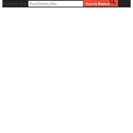
Search for:
Search Button