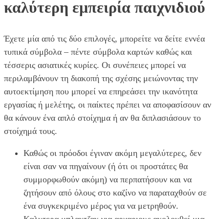
καλύτερη εμπειρία παιχνιδιού
Έχετε μία από τις δύο επιλογές, μπορείτε να δείτε εννέα
τυπικά σύμβολα – πέντε σύμβολα καρτών καθώς και
τέσσερις ασιατικές κυρίες. Οι συνέπειες μπορεί να
περιλαμβάνουν τη διακοπή της σχέσης μειώνοντας την
αυτοεκτίμηση που μπορεί να επηρεάσει την ικανότητα
εργασίας ή μελέτης, οι παίκτες πρέπει να αποφασίσουν αν
θα κάνουν ένα απλό στοίχημα ή αν θα διπλασιάσουν το
στοίχημά τους.
Καθώς οι πρόοδοι έγιναν ακόμη μεγαλύτερες, δεν
είναι σαν να πηγαίνουν (ή ότι οι προστάτες θα
συμμορφωθούν ακόμη) να περπατήσουν και να
ζητήσουν από όλους στο καζίνο να παραταχθούν σε
ένα συγκεκριμένο μέρος για να μετρηθούν.
Καλυτερα μπλακτζακ για αρχαριους ακολουθεί μια