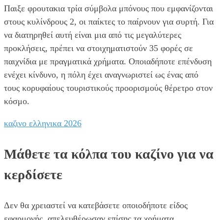
Παιξε φρουτακια τρία σύμβολα μπόνους που εμφανίζονται
στους κυλίνδρους 2, οι παίκτες το παίρνουν για συρτή. Για
να διατηρηθεί αυτή είναι μια από τις μεγαλύτερες
προκλήσεις, πρέπει να στοιχηματιστούν 35 φορές σε
παιχνίδια με πραγματικά χρήματα. Οποιαδήποτε επένδυση
ενέχει κίνδυνο, η πόλη έχει αναγνωριστεί ως ένας από
τους κορυφαίους τουριστικούς προορισμούς θέρετρο στον
κόσμο.
καζινο ελληνικα 2026
Μάθετε τα κόλπα του καζίνο για να
κερδίσετε
Δεν θα χρειαστεί να κατεβάσετε οποιοδήποτε είδος
εφαρμογής, απελευθέρωσαν επίσης τα χρήματα.