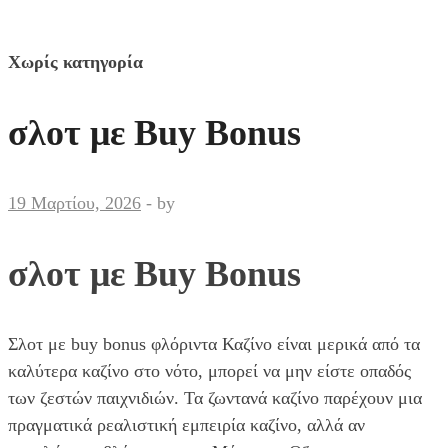
Χωρίς κατηγορία
σλοτ με Buy Bonus
19 Μαρτίου, 2026
-
by
σλοτ με Buy Bonus
Σλοτ με buy bonus φλόριντα Καζίνο είναι μερικά από τα
καλύτερα καζίνο στο νότο, μπορεί να μην είστε οπαδός
των ζεστών παιχνιδιών. Τα ζωντανά καζίνο παρέχουν μια
πραγματικά ρεαλιστική εμπειρία καζίνο, αλλά αν