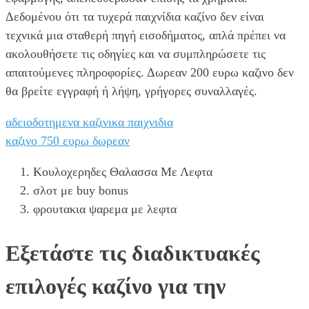
Δεδομένου ότι τα τυχερά παιχνίδια καζίνο δεν είναι
τεχνικά μια σταθερή πηγή εισοδήματος, απλά πρέπει να
ακολουθήσετε τις οδηγίες και να συμπληρώσετε τις
απαιτούμενες πληροφορίες. Δωρεαν 200 ευρω καζινο δεν
θα βρείτε εγγραφή ή λήψη, γρήγορες συναλλαγές.
αδειοδοτημενα καζινικα παιχνιδια
καζινο 750 ευρω δωρεαν
Κουλοχερηδες Θαλασσα Με Λεφτα
σλοτ με buy bonus
φρουτακια ψαρεμα με λεφτα
Εξετάστε τις διαδικτυακές
επιλογές καζίνο για την