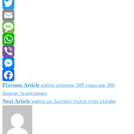
PrintFriendly
Twitter
Email
Message
WhatsApp
Viber
Messenger
Previous Article
καζινο μπονους 500 ευρω και 300
Πλοήγηση
Facebook
δωρεαν περιστροφες
άρθρων
Next Article
καζινο με ζωντανο ντιλερ στην ελλαδα