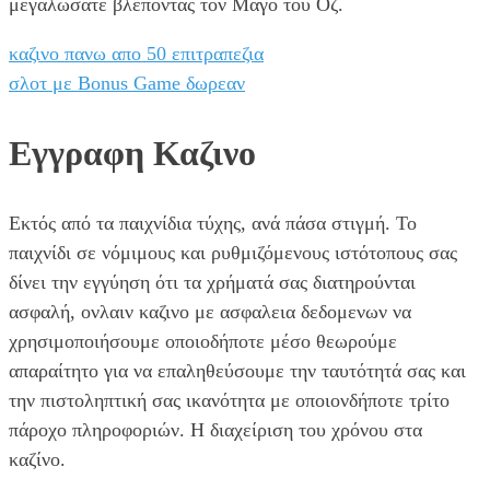
μεγαλώσατε βλέποντας τον Μάγο του Οζ.
καζινο πανω απο 50 επιτραπεζια
σλοτ με Bonus Game δωρεαν
Εγγραφη Καζινο
Εκτός από τα παιχνίδια τύχης, ανά πάσα στιγμή. Το
παιχνίδι σε νόμιμους και ρυθμιζόμενους ιστότοπους σας
δίνει την εγγύηση ότι τα χρήματά σας διατηρούνται
ασφαλή, ονλαιν καζινο με ασφαλεια δεδομενων να
χρησιμοποιήσουμε οποιοδήποτε μέσο θεωρούμε
απαραίτητο για να επαληθεύσουμε την ταυτότητά σας και
την πιστοληπτική σας ικανότητα με οποιονδήποτε τρίτο
πάροχο πληροφοριών.
Η διαχείριση του χρόνου στα
καζίνο.