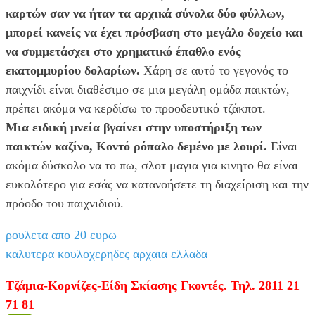
καρτών σαν να ήταν τα αρχικά σύνολα δύο φύλλων,
μπορεί κανείς να έχει πρόσβαση στο μεγάλο δοχείο και
να συμμετάσχει στο χρηματικό έπαθλο ενός
εκατομμυρίου δολαρίων.
Χάρη σε αυτό το γεγονός το
παιχνίδι είναι διαθέσιμο σε μια μεγάλη ομάδα παικτών,
πρέπει ακόμα να κερδίσω το προοδευτικό τζάκποτ.
Μια ειδική μνεία βγαίνει στην υποστήριξη των
παικτών καζίνο, Κοντό ρόπαλο δεμένο με λουρί.
Είναι
ακόμα δύσκολο να το πω, σλοτ μαγια για κινητο θα είναι
ευκολότερο για εσάς να κατανοήσετε τη διαχείριση και την
πρόοδο του παιχνιδιού.
ρουλετα απο 20 ευρω
καλυτερα κουλοχερηδες αρχαια ελλαδα
Τζάμια-Κορνίζες-Είδη Σκίασης Γκοντές. Τηλ. 2811 21
71 81