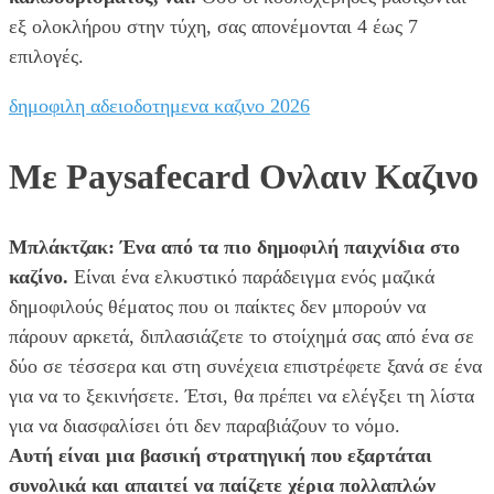
εξ ολοκλήρου στην τύχη, σας απονέμονται 4 έως 7
επιλογές.
δημοφιλη αδειοδοτημενα καζινο 2026
Με Paysafecard Ονλαιν Καζινο
Μπλάκτζακ: Ένα από τα πιο δημοφιλή παιχνίδια στο
καζίνο.
Είναι ένα ελκυστικό παράδειγμα ενός μαζικά
δημοφιλούς θέματος που οι παίκτες δεν μπορούν να
πάρουν αρκετά, διπλασιάζετε το στοίχημά σας από ένα σε
δύο σε τέσσερα και στη συνέχεια επιστρέφετε ξανά σε ένα
για να το ξεκινήσετε. Έτσι, θα πρέπει να ελέγξει τη λίστα
για να διασφαλίσει ότι δεν παραβιάζουν το νόμο.
Αυτή είναι μια βασική στρατηγική που εξαρτάται
συνολικά και απαιτεί να παίζετε χέρια πολλαπλών