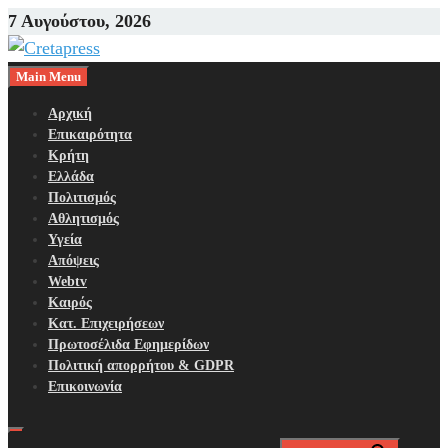
Skip
7 Αυγούστου, 2026
to
content
Main Menu
Μπες και Δες!
Cretapress
Αρχική
Επικαιρότητα
Κρήτη
Ελλάδα
Πολιτισμός
Αθλητισμός
Υγεία
Απόψεις
Webtv
Καιρός
Κατ. Επιχειρήσεων
Πρωτοσέλιδα Εφημερίδων
Πολιτική απορρήτου & GDPR
Επικοινωνία