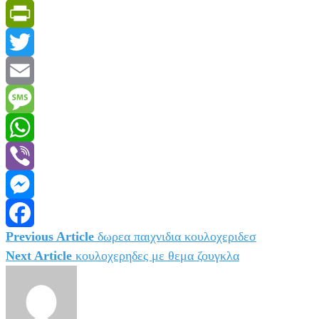
PrintFriendly
Twitter
Email
Message
WhatsApp
Viber
Messenger
Previous Article
δωρεα παιχνιδια κουλοχεριδεσ
Πλοήγηση
Facebook
Next Article
κουλοχερηδες με θεμα ζουγκλα
άρθρων