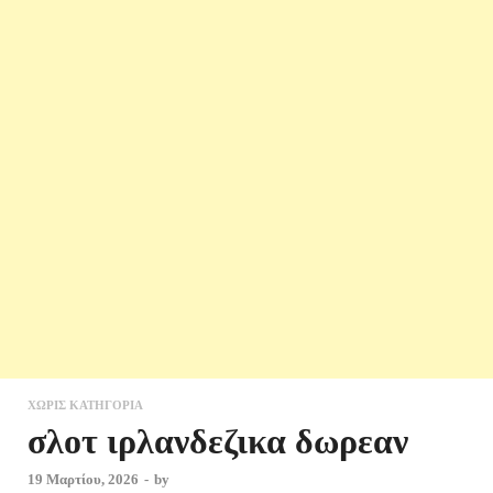
ΧΩΡΊΣ ΚΑΤΗΓΟΡΊΑ
σλοτ ιρλανδεζικα δωρεαν
19 Μαρτίου, 2026
-
by