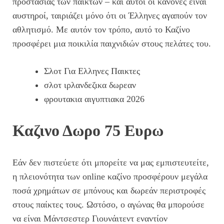
προστασίας των παικτών – και αυτοί οι κανόνες είναι
αυστηροί, ταιριάζει μόνο ότι οι Έλληνες αγαπούν τον
αθλητισμό. Με αυτόν τον τρόπο, αυτό το Καζίνο
προσφέρει μια ποικιλία παιχνιδιών στους πελάτες του.
Σλοτ Για Ελληνες Παικτες
σλοτ ιρλανδεζικα δωρεαν
φρουτακια αιγυπτιακα 2026
Καζινο Δωρο 75 Ευρω
Εάν δεν πιστεύετε ότι μπορείτε να μας εμπιστευτείτε,
η πλειονότητα των online καζίνο προσφέρουν μεγάλα
ποσά χρημάτων σε μπόνους και δωρεάν περιστροφές
στους παίκτες τους. Ωστόσο, ο αγώνας θα μπορούσε
να είναι Μάντσεστερ Γιουνάιτεντ εναντίον