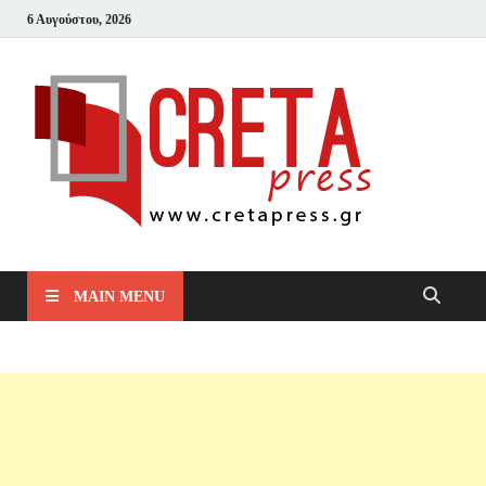
6 Αυγούστου, 2026
Cret
Μπες και
Δες!
MAIN MENU