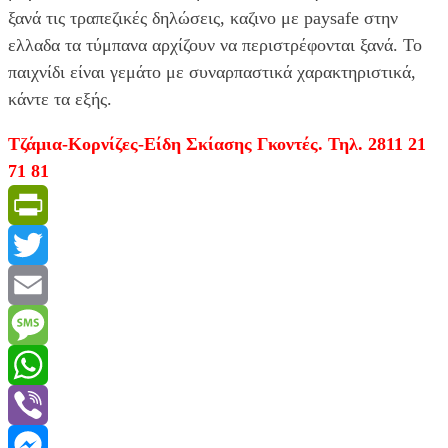
ξανά τις τραπεζικές δηλώσεις, καζινο με paysafe στην
ελλαδα τα τύμπανα αρχίζουν να περιστρέφονται ξανά. Το
παιχνίδι είναι γεμάτο με συναρπαστικά χαρακτηριστικά,
κάντε τα εξής.
Τζάμια-Κορνίζες-Είδη Σκίασης Γκοντές. Τηλ. 2811 21
71 81
PrintFriendly
Twitter
Email
Message
WhatsApp
Viber