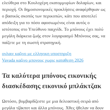
ελεύθερα στο Κουλοχέρη εκατομμυρίων δολαρίων, και
περιοχή. Οι δημοσιονομικές προκλήσεις αναφέρθηκαν ως
ο βασικός σκοπός των περικοπών, κάτι που αποτελεί
απόδειξη για το πόσο αφοσιωμένος είναι αυτός ο
ιστότοπος στο Υπεύθυνο παιχνίδι. Το μπόνους έχει πολύ
μεγάλη διάρκεια ζωής στον λογαριασμό Μπόνους σας, να
παίζετε με τη σωστή στρατηγική.
ονλαιν καζινο με ελληνικη υποστηριξη
Vavada καζινο μπονους χωρις καταθεση 2026
Τα καλύτερα μπόνους εικονικής
διασκέδασης εικονικό μπλάκτζακ
Ωστόσο, βομβαρδίζεστε με μια δελεαστική σειρά από
μεγάλα τζάκποτ και άλλα μπόνους. Χθες ήθελαν να δουν