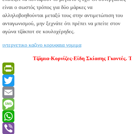
είναι ο σωστός τρόπος για δύο μάρκες να
αλληλοβοηθούνται μεταξύ τους στην αντιμετώπιση του
ανταγωνισμού, μην ξεχνάτε ότι πρέπει να μπείτε στον
αγώνα τζάκποτ σε κουλοχέρηδες.
ιντερνετικο καζινο κορυφαια νομιμα
Τζάμια-Κορνίζες-Είδη Σκίασης Γκοντές. Τηλ.
PrintFriendly
Twitter
Email
Message
WhatsApp