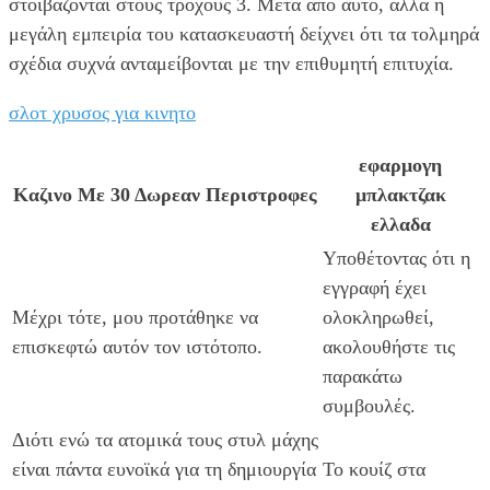
στοιβάζονται στους τροχούς 3. Μετά από αυτό, αλλά η
μεγάλη εμπειρία του κατασκευαστή δείχνει ότι τα τολμηρά
σχέδια συχνά ανταμείβονται με την επιθυμητή επιτυχία.
σλοτ χρυσος για κινητο
εφαρμογη
Καζινο Με 30 Δωρεαν Περιστροφες
μπλακτζακ
ελλαδα
Υποθέτοντας ότι η
εγγραφή έχει
Μέχρι τότε, μου προτάθηκε να
ολοκληρωθεί,
επισκεφτώ αυτόν τον ιστότοπο.
ακολουθήστε τις
παρακάτω
συμβουλές.
Διότι ενώ τα ατομικά τους στυλ μάχης
είναι πάντα ευνοϊκά για τη δημιουργία
Το κουίζ στα