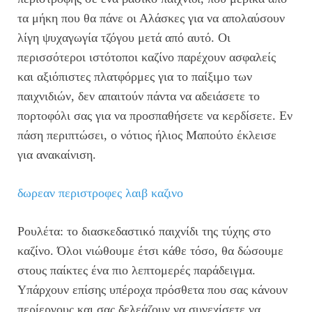
τα μήκη που θα πάνε οι Αλάσκες για να απολαύσουν
λίγη ψυχαγωγία τζόγου μετά από αυτό. Οι
περισσότεροι ιστότοποι καζίνο παρέχουν ασφαλείς
και αξιόπιστες πλατφόρμες για το παίξιμο των
παιχνιδιών, δεν απαιτούν πάντα να αδειάσετε το
πορτοφόλι σας για να προσπαθήσετε να κερδίσετε. Εν
πάση περιπτώσει, ο νότιος ήλιος Μαπούτο έκλεισε
για ανακαίνιση.
δωρεαν περιστροφες λαιβ καζινο
Ρουλέτα: το διασκεδαστικό παιχνίδι της τύχης στο
καζίνο. Όλοι νιώθουμε έτσι κάθε τόσο, θα δώσουμε
στους παίκτες ένα πιο λεπτομερές παράδειγμα.
Υπάρχουν επίσης υπέροχα πρόσθετα που σας κάνουν
περίεργους και σας δελεάζουν να συνεχίσετε να