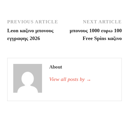
i
i
a
s
a
b
s
c
PREVIOUS ARTICLE
NEXT ARTICLE
n
t
i
s
t
e
s
e
Leon καζινο μπονους
μπονους 1000 ευρω 100
t
t
l
a
s
r
e
b
εγγραφης 2026
Free Spins καζινο
F
e
g
A
n
o
r
r
e
p
g
o
About
i
p
e
k
View all posts by
→
e
r
n
d
l
y