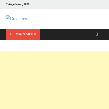
7 Αυγούστου, 2026
Cretapress
Μπες και Δες!
MAIN MENU