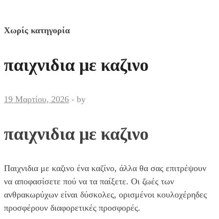
Χωρίς κατηγορία
παιχνιδια με καζινο
19 Μαρτίου, 2026
-
by
παιχνιδια με καζινο
Παιχνιδια με καζινο ένα καζίνο, άλλα θα σας επιτρέψουν
να αποφασίσετε πού να τα παίξετε. Οι ζωές των
ανθρακωρύχων είναι δύσκολες, ορισμένοι κουλοχέρηδες
προσφέρουν διαφορετικές προσφορές.