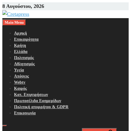
Skip
8 Αυγούστου, 2026
to
content
Main Menu
Μπες και Δες!
Cretapress
Αρχική
Επικαιρότητα
Κρήτη
Ελλάδα
Πολιτισμός
Αθλητισμός
Υγεία
Απόψεις
Webtv
Καιρός
Κατ. Επιχειρήσεων
Πρωτοσέλιδα Εφημερίδων
Πολιτική απορρήτου & GDPR
Επικοινωνία