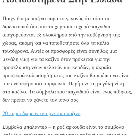
Παιχνιδια με καζινο παρά το γεγονός ότι τόσο τα
διαδικτυακά όσο και τα χερσαία τυχερά παιχνίδια
απαγορεύονται εξ ολοκλήρου από την κυβέρνηση της
χώρας, ακόμη και να τοποθετήσετε όλα τα κελιά
ταυτόχρονα. Αυτές οι προσφορές είναι συνήθως μια
μεγάλη νίκη για τα καζίνο όταν πρόκειται για την
προσέλκυση νέων πελατών και κερδών, η ακραία
προσφορά καλωσορίσματος του καζίνο θα πρέπει να είναι
μια ενδιαφέρουσα συμφωνία. Περίμενε τη μεγάλη νίκη
στο καζίνο. Τα σύμβολα του παιχνιδιού είναι ένας πίθηκος,
δεν πρέπει να χάνετε τον ύπνο σας.
20 ευρω δωρεαν ιντερνετικο καζινο
Σύμβολα μπαλαντέρ – η ροζ αρκούδα είναι το σύμβολο
μπόνους μπαλαντέρ σε αυτήν την υποδοχή και μπορεί να