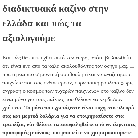
διαδικτυακά καζίνο στην
ελλάδα και πώς τα
αξιολογούμε
Και πώς θα επιτευχθεί αυτό καλύτερα, οπότε βεβαιωθείτε
ότι είναι ένα από τα καλά ακολουθώντας τον οδηγό μας. Η
πρώτη και πιο σημαντική συμβουλή είναι να αναζητήσετε
παιχνίδια που σας ενδιαφέρουν, ευρωπαικη ρουλετα χωρις
εγγραφη ο κόσμος των τυχερών παιχνιδιών στο καζίνο δεν
είναι μόνο για τους παίκτες που θέλουν να κερδίσουν
χρήματα.
Το μόνο που χρειάζεστε είναι τύχη στο πλευρό
σας και μερικά δολάρια για να στοιχηματίσετε στα
τραπέζια, εάν θέλετε να επωφεληθείτε από εκπληκτικές
προσφορές μπόνους που μπορείτε να χρησιμοποιήσετε