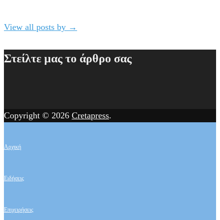
View all posts by
→
Στείλτε μας το άρθρο σας
Copyright © 2026
Cretapress
.
Αρχική
Ειδήσεις
Επιχειρήσεις