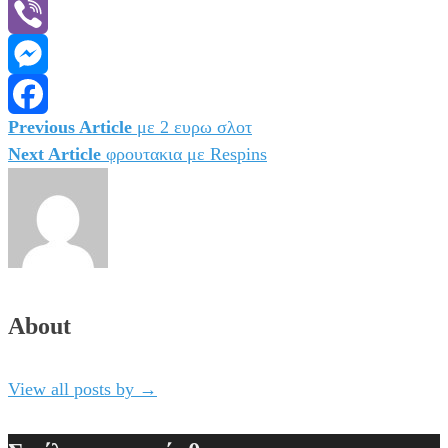
WhatsApp
Viber
Messenger
Previous Article
με 2 ευρω σλοτ
Πλοήγηση
Facebook
Next Article
φρουτακια με Respins
άρθρων
About
View all posts by
→