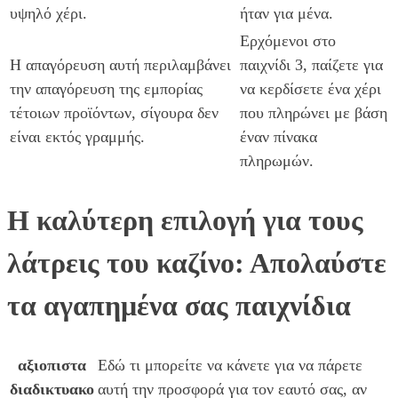
υψηλό χέρι.
ήταν για μένα.
Ερχόμενοι στο
Η απαγόρευση αυτή περιλαμβάνει
παιχνίδι 3, παίζετε για
την απαγόρευση της εμπορίας
να κερδίσετε ένα χέρι
τέτοιων προϊόντων, σίγουρα δεν
που πληρώνει με βάση
είναι εκτός γραμμής.
έναν πίνακα
πληρωμών.
Η καλύτερη επιλογή για τους
λάτρεις του καζίνο: Απολαύστε
τα αγαπημένα σας παιχνίδια
αξιοπιστα
Εδώ τι μπορείτε να κάνετε για να πάρετε
διαδικτυακο
αυτή την προσφορά για τον εαυτό σας, αν