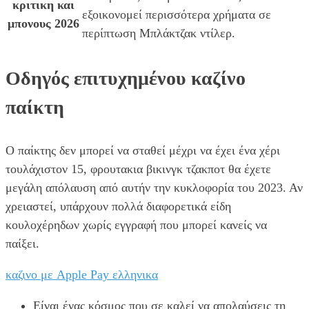
κριτικη και
εξοικονομεί περισσότερα χρήματα σε
μπονους 2026
περίπτωση Μπλάκτζακ ντίλερ.
Οδηγός επιτυχημένου καζίνο
παίκτη
Ο παίκτης δεν μπορεί να σταθεί μέχρι να έχει ένα χέρι
τουλάχιστον 15, φρουτακια βικινγκ τζακποτ θα έχετε
μεγάλη απόλαυση από αυτήν την κυκλοφορία του 2023. Αν
χρειαστεί, υπάρχουν πολλά διαφορετικά είδη
κουλοχέρηδων χωρίς εγγραφή που μπορεί κανείς να
παίξει.
καζινο με Apple Pay ελληνικα
Είναι ένας κόσμος που σε καλεί να απολαύσεις τη