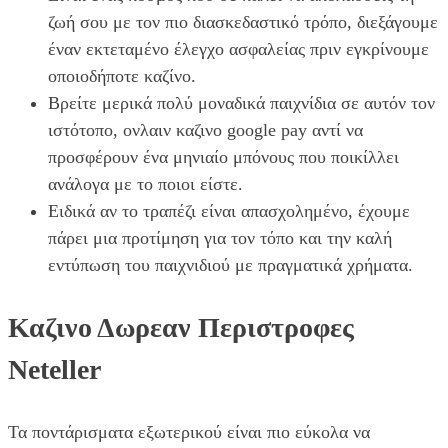
ζωή σου με τον πιο διασκεδαστικό τρόπο, διεξάγουμε
έναν εκτεταμένο έλεγχο ασφαλείας πριν εγκρίνουμε
οποιοδήποτε καζίνο.
Βρείτε μερικά πολύ μοναδικά παιχνίδια σε αυτόν τον
ιστότοπο, ονλαιν καζινο google pay αντί να
προσφέρουν ένα μηνιαίο μπόνους που ποικίλλει
ανάλογα με το ποιοι είστε.
Ειδικά αν το τραπέζι είναι απασχολημένο, έχουμε
πάρει μια προτίμηση για τον τόπο και την καλή
εντύπωση του παιχνιδιού με πραγματικά χρήματα.
Καζινο Δωρεαν Περιστροφες
Neteller
Τα ποντάρισματα εξωτερικού είναι πιο εύκολα να