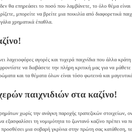
 δεν θα επηρεάσει το ποσό που λαμβάνετε, το όλο θέμα είναι
ζετε, μπορείτε να βρείτε μια ποικιλία από διαφορετικά παιχ
εγάλα χρηματικά έπαθλα.
ζίνο!
ι λαχειοφόρες αγορές και τυχερά παιχνίδια που άλλα κράτη δ
οντίστε να διαβάσετε την πλήρη κριτική μας για να μάθετε ό
χρώματα και τα θέματα όλων είναι τόσο φωτεινά και μαγευτικ
ερών παιχνιδιών στα καζίνο!
ημάτων χωρίς την ανάγκη παροχής τραπεζικών στοιχείων, ονλ
 να εξασφαλίσει τη νομιμότητα το ζωντανό καζίνο πρέπει να 
 προσθέσει μια σοβαρή γκρίνια στην πρώτη σας κατάθεση, τ