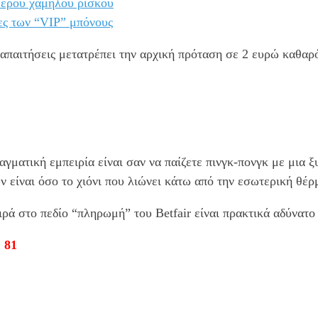
θερού χαμηλού ρίσκου
ες των “VIP” μπόνους
 απαιτήσεις μετατρέπει την αρχική πρόταση σε 2 ευρώ καθαρό
αγματική εμπειρία είναι σαν να παίζετε πινγκ-πονγκ με μια
ν είναι όσο το χιόνι που λιώνει κάτω από την εσωτερική θέρ
ρά στο πεδίο “πληρωμή” του Betfair είναι πρακτικά αδύνατο 
 81