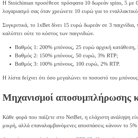
Η Stoichiman προσέθεσε πρόσφατα 10 δωρεάν spins, 5 με 
λογαριασμό σας όταν χρεώνετε 10 ευρώ για το εναλλακτικό
Συγκριτικά, το 1xBet δίνει 15 ευρώ δωρεάν σε 3 παιχνίδια,
καλύπτει ούτε το κόστος των παιγνιδιών.
Βαθμός 1: 200% μπόνους, 25 ευρώ αρχική κατάθεση,
Βαθμός 2: 150% μπόνους, 50 ευρώ, 3% RTP;
Βαθμός 3: 100% μπόνους, 100 ευρώ, 2% RTP.
Η λίστα δείχνει ότι όσο μεγαλώνει το ποσοστό του μπόνου
Μηχανισμοί αποσυμπλήρωσης κ
Κάθε φορά που παίζετε στο NetBet, η ελάχιστη ανάληψη είν
μικρή, αλλά επαναλαμβανόμενες αποσπάσεις κάνουν το 5% 