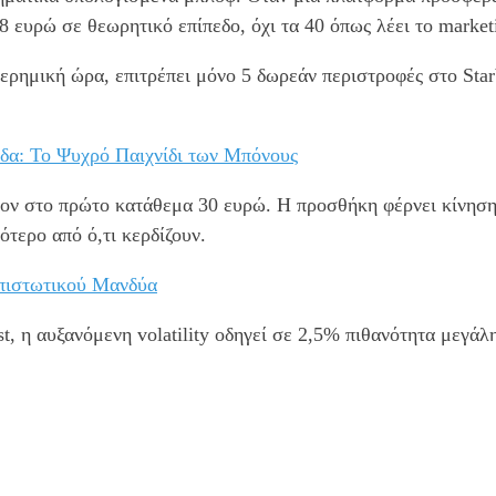
 ευρώ σε θεωρητικό επίπεδο, όχι τα 40 όπως λέει το market
ε ερημική ώρα, επιτρέπει μόνο 5 δωρεάν περιστροφές στο Sta
άδα: Το Ψυχρό Παιχνίδι των Μπόνους
ον στο πρώτο κατάθεμα 30 ευρώ. Η προσθήκη φέρνει κίνηση 
ότερο από ό,τι κερδίζουν.
πιστωτικού Μανδύα
t, η αυξανόμενη volatility οδηγεί σε 2,5% πιθανότητα μεγάλ