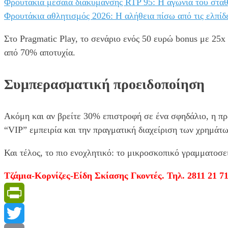
Φρουτάκια μεσαία διακύμανσης RTP 95: Η αγωνία του στα
Φρουτάκια αθλητισμός 2026: Η αλήθεια πίσω από τις ελπίδ
Στο Pragmatic Play, το σενάριο ενός 50 ευρώ bonus με 25x
από 70% αποτυχία.
Συμπερασματική προειδοποίηση
Ακόμη και αν βρείτε 30% επιστροφή σε ένα σφηδάλιο, η πρ
“VIP” εμπειρία και την πραγματική διαχείριση των χρημάτω
Και τέλος, το πιο ενοχλητικό: το μικροσκοπικό γραμματοσει
Τζάμια-Κορνίζες-Είδη Σκίασης Γκοντές. Τηλ. 2811 21 71
PrintFriendly