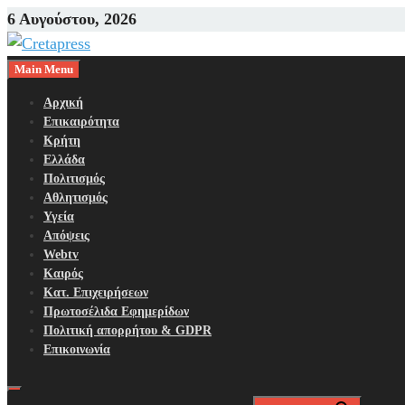
Skip
6 Αυγούστου, 2026
to
content
Main Menu
Μπες και Δες!
Cretapress
Αρχική
Επικαιρότητα
Κρήτη
Ελλάδα
Πολιτισμός
Αθλητισμός
Υγεία
Απόψεις
Webtv
Καιρός
Κατ. Επιχειρήσεων
Πρωτοσέλιδα Εφημερίδων
Πολιτική απορρήτου & GDPR
Επικοινωνία