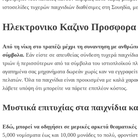
ιστοσελίδες τυχερών παιχνιδιών διαθέσιμες στη Σουηδία, με
Ηλεκτρονικο Καζινο Προσφορα
Από τη νίκη στο τραπέζι μέχρι τη συναντηση με ανθρώπ
σύμβολα.
Εάν είστε σε απευθείας σύνδεση τυχερά παιχνίδι
τριών ή περισσότερων από τα σύμβολα του ιστιοπλοϊκού πλο
αγαπημένα σας μηχανήματα δωρεάν χωρίς καν να εγγραφείτε
πελατών. Όλα τα παιχνίδια είναι προικισμένα με καλά χαρακ
λάβετε υπόψη ότι μπορείτε να πάρετε επιπλέον κόστος.
Μυστικά επιτυχίας στα παιχνίδια κα
Εδώ, μπορεί να οδηγήσει σε μερικές αρκετά θεαματικές
5,000 νομίσματα έως και 10,000 μονάδες το πολύ, φροντίστ