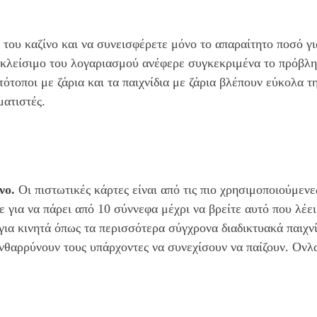
 του καζίνο και να συνεισφέρετε μόνο το απαραίτητο ποσό γι
 κλείσιμο του λογαριασμού ανέφερε συγκεκριμένα το πρόβλημ
τότοποι με ζάρια και τα παιχνίδια με ζάρια βλέπουν εύκολα 
ματιστές.
νο.
Οι πιστωτικές κάρτες είναι από τις πιο χρησιμοποιούμε
ε για να πάρει από 10 σύννεφα μέχρι να βρείτε αυτό που λέει
 για κινητά όπως τα περισσότερα σύγχρονα διαδικτυακά παιχν
νθαρρύνουν τους υπάρχοντες να συνεχίσουν να παίζουν. Ονλα