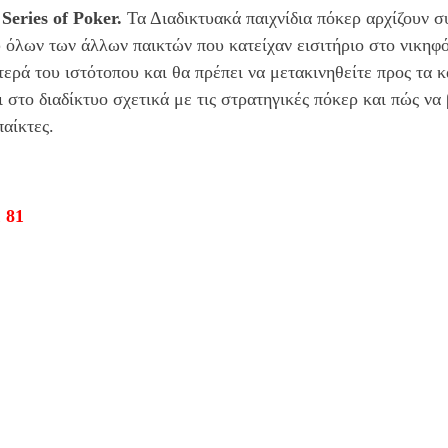
Series of Poker.
Τα Διαδικτυακά παιχνίδια πόκερ αρχίζουν 
 όλων των άλλων παικτών που κατείχαν εισιτήριο στο νικηφό
ρά του ιστότοπου και θα πρέπει να μετακινηθείτε προς τα κά
 στο διαδίκτυο σχετικά με τις στρατηγικές πόκερ και πώς να 
παίκτες.
 81