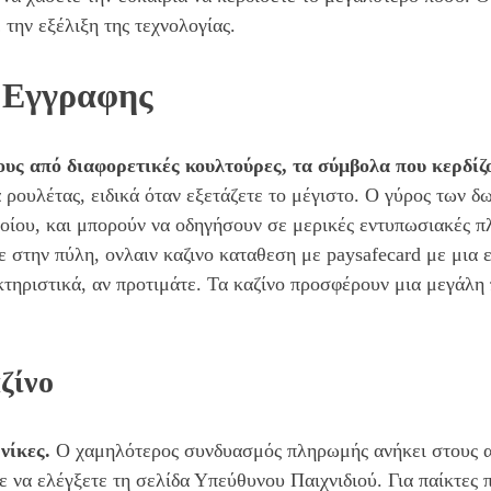
 την εξέλιξη της τεχνολογίας.
 Εγγραφης
ους από διαφορετικές κουλτούρες, τα σύμβολα που κερδίζ
α ρουλέτας, ειδικά όταν εξετάζετε το μέγιστο. Ο γύρος των 
ίου, και μπορούν να οδηγήσουν σε μερικές εντυπωσιακές πλη
 στην πύλη, ονλαιν καζινο καταθεση με paysafecard με μια 
τηριστικά, αν προτιμάτε. Τα καζίνο προσφέρουν μια μεγάλη π
ζίνο
 νίκες.
Ο χαμηλότερος συνδυασμός πληρωμής ανήκει στους α
ε να ελέγξετε τη σελίδα Υπεύθυνου Παιχνιδιού. Για παίκτες 