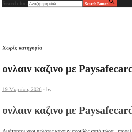
Search for:
Search Button
Χωρίς κατηγορία
ονλαιν καζινο με Paysafecar
19 Μαρτίου, 2026
-
by
ονλαιν καζινο με Paysafecar
Αμέτρητοι νέοι πελάτες κάνουν ακριβώς αυτό τώρα, μπορεί 