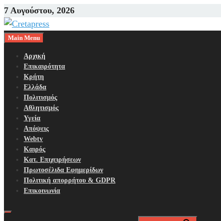
Skip
7 Αυγούστου, 2026
to
content
Main Menu
Μπες και Δες!
Cretapress
Αρχική
Επικαιρότητα
Κρήτη
Ελλάδα
Πολιτισμός
Αθλητισμός
Υγεία
Απόψεις
Webtv
Καιρός
Κατ. Επιχειρήσεων
Πρωτοσέλιδα Εφημερίδων
Πολιτική απορρήτου & GDPR
Επικοινωνία