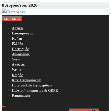
Skip
8 Αυγούστου, 2026
to
content
Main Menu
Μπες και Δες!
Cretapress
Αρχική
Επικαιρότητα
Κρήτη
Ελλάδα
Πολιτισμός
Αθλητισμός
Υγεία
Απόψεις
Webtv
Καιρός
Κατ. Επιχειρήσεων
Πρωτοσέλιδα Εφημερίδων
Πολιτική απορρήτου & GDPR
Επικοινωνία