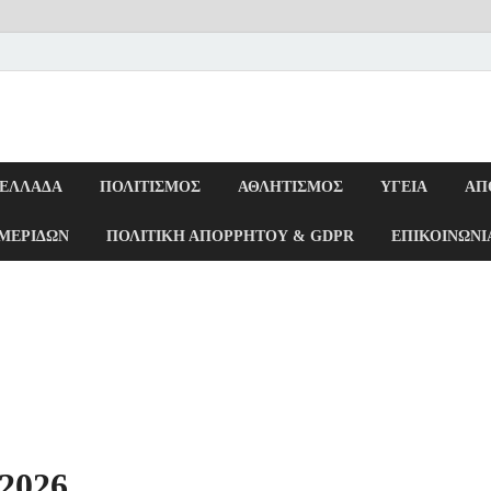
ΕΛΛΆΔΑ
ΠΟΛΙΤΙΣΜΌΣ
ΑΘΛΗΤΙΣΜΌΣ
ΥΓΕΊΑ
ΑΠ
ΜΕΡΊΔΩΝ
ΠΟΛΙΤΙΚΉ ΑΠΟΡΡΉΤΟΥ & GDPR
ΕΠΙΚΟΙΝΩΝΊ
 2026