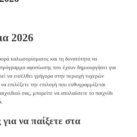
ια 2026
φορά καλωσορίσματος και τη δυνατότητα να
 πρόγραμμα αφοσίωσης που έχουν δημιουργήσει για
ρεί να εισέλθει γρήγορα στην περιοχή τυχερών
 να επιλέξετε την επιλογή που ευθυγραμμίζεται
αιχνιδιού σας, μπορείτε να απολαύσετε το παιχνίδι
ά.
 για να παίξετε στα