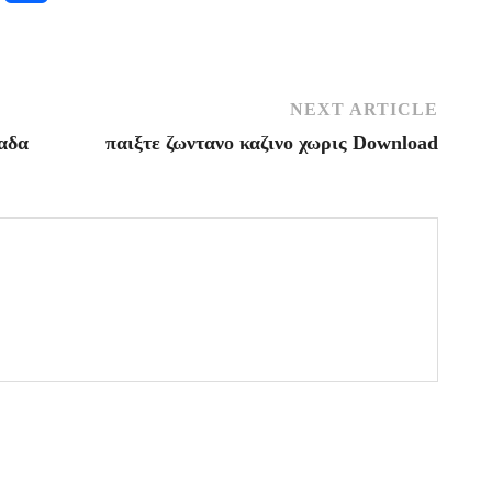
e
a
s
c
NEXT ARTICLE
s
e
λαδα
παιξτε ζωντανο καζινο χωρις Download
e
b
n
o
g
o
e
k
r