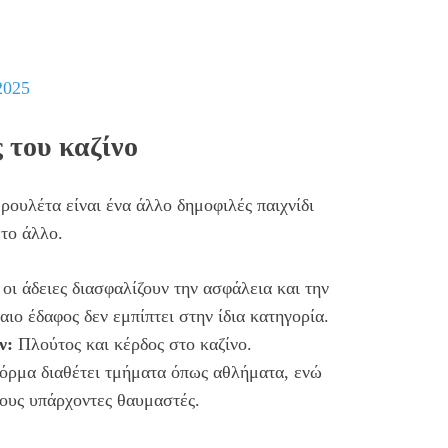
2025
 του καζίνο
 ρουλέτα είναι ένα άλλο δημοφιλές παιχνίδι
το άλλο.
οι άδειες διασφαλίζουν την ασφάλεια και την
αιο έδαφος δεν εμπίπτει στην ίδια κατηγορία.
ν:
Πλούτος και κέρδος στο καζίνο.
ρμα διαθέτει τμήματα όπως αθλήματα, ενώ
τους υπάρχοντες θαυμαστές.