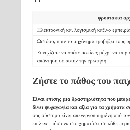
φρουτακια αρχ
Ηλεκτρονική και λογισμική καζίνο εμπειρί
Ωστόσο, πριν το μηχάνημα τραβήξει τους α
Συνεχίζετε να σπάτε ασπίδες μέχρι να ταιρ
απάντηση σε αυτήν την ερώτηση.
Ζήστε το πάθος του παιχ
Είναι επίσης μια δραστηριότητα που μπορε
δίνει ψυχαγωγία και αξία για τα χρήματά σ
σας σύστημα είναι απενεργοποιημένη από τον
επιλέγει πόσο να στοιχηματίσει σε κάθε περ