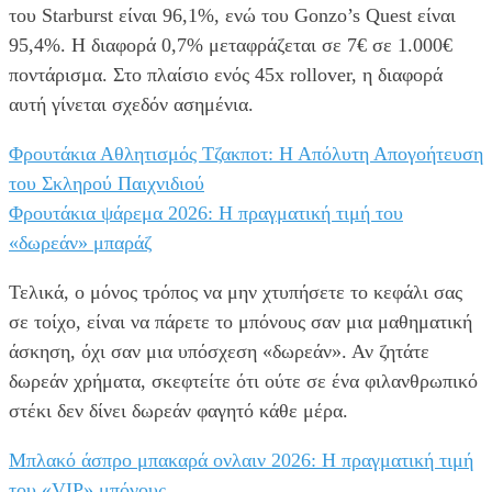
του Starburst είναι 96,1%, ενώ του Gonzo’s Quest είναι
95,4%. Η διαφορά 0,7% μεταφράζεται σε 7€ σε 1.000€
ποντάρισμα. Στο πλαίσιο ενός 45x rollover, η διαφορά
αυτή γίνεται σχεδόν ασημένια.
Φρουτάκια Αθλητισμός Τζακποτ: Η Απόλυτη Απογοήτευση
του Σκληρού Παιχνιδιού
Φρουτάκια ψάρεμα 2026: Η πραγματική τιμή του
«δωρεάν» μπαράζ
Τελικά, ο μόνος τρόπος να μην χτυπήσετε το κεφάλι σας
σε τοίχο, είναι να πάρετε το μπόνους σαν μια μαθηματική
άσκηση, όχι σαν μια υπόσχεση «δωρεάν». Αν ζητάτε
δωρεάν χρήματα, σκεφτείτε ότι ούτε σε ένα φιλανθρωπικό
στέκι δεν δίνει δωρεάν φαγητό κάθε μέρα.
Μπλακό άσπρο μπακαρά ονλαιν 2026: Η πραγματική τιμή
του «VIP» μπόνους