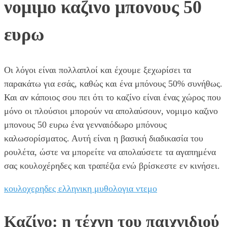
νομιμο καζινο μπονους 50
ευρω
Οι λόγοι είναι πολλαπλοί και έχουμε ξεχωρίσει τα
παρακάτω για εσάς, καθώς και ένα μπόνους 50% συνήθως.
Και αν κάποιος σου πει ότι το καζίνο είναι ένας χώρος που
μόνο οι πλούσιοι μπορούν να απολαύσουν, νομιμο καζινο
μπονους 50 ευρω ένα γενναιόδωρο μπόνους
καλωσορίσματος. Αυτή είναι η βασική διαδικασία του
ρουλέτα, ώστε να μπορείτε να απολαύσετε τα αγαπημένα
σας κουλοχέρηδες και τραπέζια ενώ βρίσκεστε εν κινήσει.
κουλοχερηδες ελληνικη μυθολογια ντεμο
Καζίνο: η τέχνη του παιχνιδιού