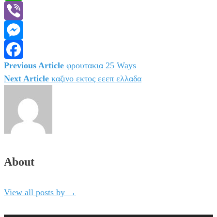
WhatsApp
Viber
Messenger
Previous Article
φρουτακια 25 Ways
Πλοήγηση
Facebook
Next Article
καζινο εκτος εεεπ ελλαδα
άρθρων
About
View all posts by
→