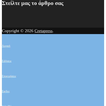
Στείλτε μας το άρθρο σας
Copyright © 2026
Cretapress
.
Αρχική
Ειδήσεις
Επιχειρήσεις
Εφ/δες