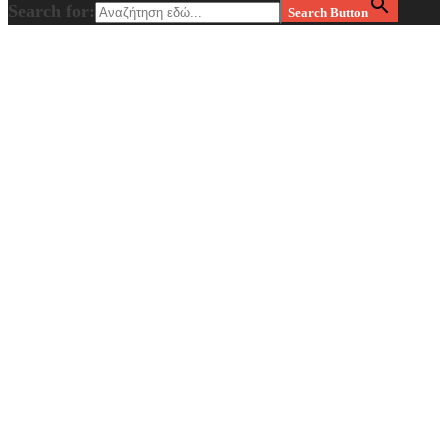
Search for:
Search Button