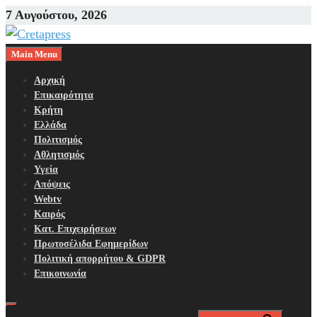
Skip
7 Αυγούστου, 2026
to
content
Main Menu
Μπες και Δες!
Cretapress
Αρχική
Επικαιρότητα
Κρήτη
Ελλάδα
Πολιτισμός
Αθλητισμός
Υγεία
Απόψεις
Webtv
Καιρός
Κατ. Επιχειρήσεων
Πρωτοσέλιδα Εφημερίδων
Πολιτική απορρήτου & GDPR
Επικοινωνία