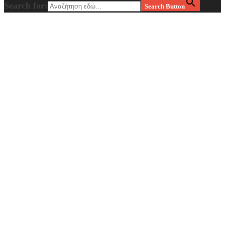
Search for:
Search Button