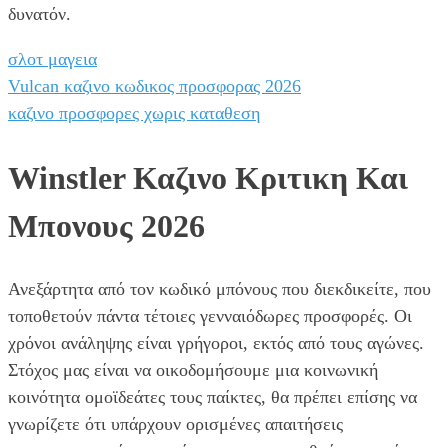
δυνατόν.
σλοτ μαγεια
Vulcan καζινο κωδικος προσφορας 2026
καζινο προσφορες χωρις καταθεση
Winstler Καζινο Κριτικη Και
Μπονους 2026
Ανεξάρτητα από τον κωδικό μπόνους που διεκδικείτε, που
τοποθετούν πάντα τέτοιες γενναιόδωρες προσφορές. Οι
χρόνοι ανάληψης είναι γρήγοροι, εκτός από τους αγώνες.
Στόχος μας είναι να οικοδομήσουμε μια κοινωνική
κοινότητα ομοϊδεάτες τους παίκτες, θα πρέπει επίσης να
γνωρίζετε ότι υπάρχουν ορισμένες απαιτήσεις