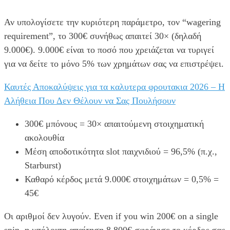
Αν υπολογίσετε την κυριότερη παράμετρο, τον “wagering
requirement”, το 300€ συνήθως απαιτεί 30× (δηλαδή
9.000€). 9.000€ είναι το ποσό που χρειάζεται να τυριγεί
για να δείτε το μόνο 5% των χρημάτων σας να επιστρέψει.
Καυτές Αποκαλύψεις για τα καλυτερα φρουτακια 2026 – Η
Αλήθεια Που Δεν Θέλουν να Σας Πουλήσουν
300€ μπόνους = 30× απαιτούμενη στοιχηματική
ακολουθία
Μέση αποδοτικότητα slot παιχνιδιού = 96,5% (π.χ.,
Starburst)
Καθαρό κέρδος μετά 9.000€ στοιχημάτων = 0,5% =
45€
Οι αριθμοί δεν λυγούν. Even if you win 200€ on a single
spin, η υπόλοιπη απαίτηση 8.800€ σφράγισε το κέρδος σας