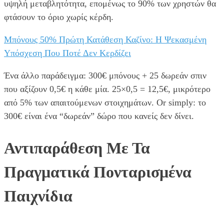
υψηλή μεταβλητότητα, επομένως το 90% των χρηστών θα
φτάσουν το όριο χωρίς κέρδη.
Μπόνους 50% Πρώτη Κατάθεση Καζίνο: Η Ψεκασμένη
Υπόσχεση Που Ποτέ Δεν Κερδίζει
Ένα άλλο παράδειγμα: 300€ μπόνους + 25 δωρεάν σπιν
που αξίζουν 0,5€ η κάθε μία. 25×0,5 = 12,5€, μικρότερο
από 5% των απαιτούμενων στοιχημάτων. Or simply: το
300€ είναι ένα “δωρεάν” δώρο που κανείς δεν δίνει.
Αντιπαράθεση Με Τα
Πραγματικά Πονταρισμένα
Παιχνίδια