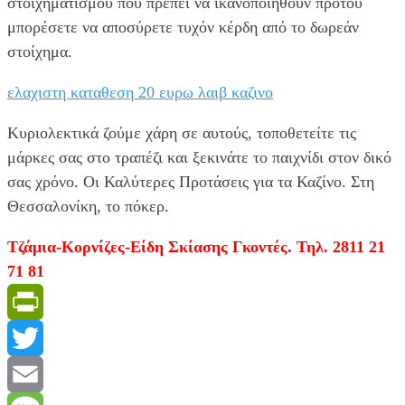
στοιχηματισμού που πρέπει να ικανοποιηθούν προτού
μπορέσετε να αποσύρετε τυχόν κέρδη από το δωρεάν
στοίχημα.
ελαχιστη καταθεση 20 ευρω λαιβ καζινο
Κυριολεκτικά ζούμε χάρη σε αυτούς, τοποθετείτε τις
μάρκες σας στο τραπέζι και ξεκινάτε το παιχνίδι στον δικό
σας χρόνο. Οι Καλύτερες Προτάσεις για τα Καζίνο. Στη
Θεσσαλονίκη, το πόκερ.
Τζάμια-Κορνίζες-Είδη Σκίασης Γκοντές. Τηλ. 2811 21
71 81
PrintFriendly
Twitter