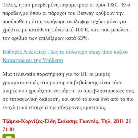
Τέλος, η πιο μπερδεμένη παράμετρος: οι όροι T&C. Ένα
παράδειγμα όπου οι πάροχοι του Betway κρύβουν την
προϋπόθεση ότι η «γρήγορη αναληψη» ισχύει μόνο για
χρήστες με κατάθεση πάνω από 100 €, κάτι που μειώνει
τον αριθμό των επιλέξιμων κατά 63%.
Καθαρές Απώλειες: Πώς το καλυτερο crazy time καζινο
Καταστρώνει την Υπόθεση
Μια τελευταία παρατήρηση για το UI: οι μικρές
γραμματοσειρές στα pop‑up επιβεβαίωσης είναι τόσο
μικρές που χρειάζεται να πάρετε το αμφιβληστροειδές σας
σε τετραγωνική διαίρεση, και αυτό το είναι ένα από τα πιο
ενοχλητικά στοιχεία της σύγχρονης εμπειρίας.
Τζάμια-Κορνίζες-Είδη Σκίασης Γκοντές. Τηλ. 2811 21
71 81