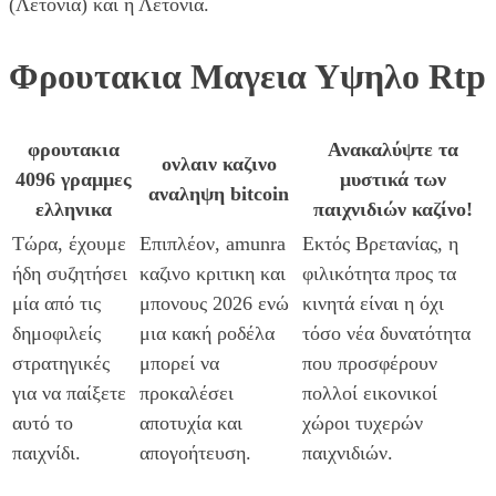
(Λετονία) και η Λετονία.
Φρουτακια Μαγεια Υψηλο Rtp
φρουτακια
Ανακαλύψτε τα
ονλαιν καζινο
4096 γραμμες
μυστικά των
αναληψη bitcoin
ελληνικα
παιχνιδιών καζίνο!
Τώρα, έχουμε
Επιπλέον, amunra
Εκτός Βρετανίας, η
ήδη συζητήσει
καζινο κριτικη και
φιλικότητα προς τα
μία από τις
μπονους 2026 ενώ
κινητά είναι η όχι
δημοφιλείς
μια κακή ροδέλα
τόσο νέα δυνατότητα
στρατηγικές
μπορεί να
που προσφέρουν
για να παίξετε
προκαλέσει
πολλοί εικονικοί
αυτό το
αποτυχία και
χώροι τυχερών
παιχνίδι.
απογοήτευση.
παιχνιδιών.