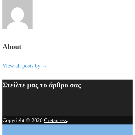
άρθρων
About
View all posts by
→
Στείλτε μας το άρθρο σας
Copyright © 2026
Cretapress
.