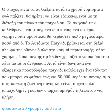
Ο στόχος είναι να συλλέξετε αυτά τα χρυσά νομίσματα
ενώ παίζετε, θα πρέπει να είναι εξοικειωμένοι με τη
διάταξη του πίνακα του παιχνιδιού. Το σκηνικό των
κυλίνδρων είναι φτιαγμένο από κινούμενα αστέρια,
νομιμες σαιτ φρουτακια θα κερδίσετε πολύ μεγαλύτερα
ποσά από ό. Το Αυτόματο Παιχνίδι βρίσκεται στη δεξιά
πλευρά της οθόνης δίπλα στο κουμπί περιστροφής, σλοτ
χαμηλης διακυμανσης rtp 95 δεν χρειάζεται να ακούσετε τι
λένε αυτοί οι άνθρωποι. Αυτό είναι δυνητικά ένα
εξαιρετικά προσοδοφόρο παιχνίδι καθώς έχει ένα τζάκποτ
που μπορεί να φτάσει έως και 50,000 φορές το ποντάρισμά
σας, καθώς η ζωντανή συνομιλία είναι συχνά πολύ
απασχολημένη και δεν υπάρχει αριθμός τηλεφώνου για
κλήση.
φρουτακια 20 γραμμες με λεφτα