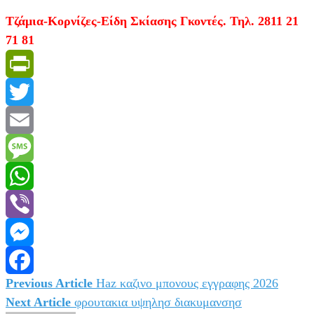
Τζάμια-Κορνίζες-Είδη Σκίασης Γκοντές. Τηλ. 2811 21
71 81
PrintFriendly
Twitter
Email
Message
WhatsApp
Viber
Messenger
Previous Article
Haz καζινο μπονους εγγραφης 2026
Πλοήγηση
Facebook
Next Article
φρουτακια υψηλησ διακυμανσησ