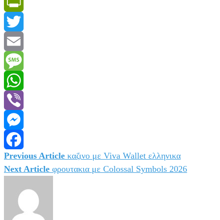
PrintFriendly
Twitter
Email
Message
WhatsApp
Viber
Messenger
Previous Article
καζινο με Viva Wallet ελληνικα
Πλοήγηση
Facebook
Next Article
φρουτακια με Colossal Symbols 2026
άρθρων