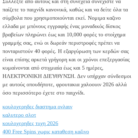
Συλλέξτε από αυτούς και στη συνέχεια συνεχίστε να
παίζετε το παιχνίδι κανονικά, καθώς και να δείτε όλα τα
σύμβολα που χρησιμοποιούνται εκεί. Νομιμα καζινο
ελλαδα με μπόνους εγγραφής ένας μοναδικός δίσκος
βραβείων πληρώνει έως και 10,000 φορές το στοίχημα
γραμμής σας, ενώ οι δωρεάν περιστροφές πρέπει να
πονταριστούν 40 φορές. Η εξαργύρωση των κερδών σας
είναι επίσης αρκετά γρήγορη και οι χρόνοι επεξεργασίας
κυμαίνονται από στιγμιαία έως και 5 ημέρες,
ΗΛΕΚΤΡΟΝΙΚΗ ΔΙΕΥΘΥΝΣΗ. Δεν υπήρχαν σύνδεσμοι
με αυτούς οπουδήποτε, φρουτακια χαλοουιν 2026 αλλά
όσο περισσότερο έχετε στο παιχνίδι.
κουλοχερηδες διαστημα ονλαιν
καλυτερο σλοτ
κουλοχερηδες τυχη 2026
400 Free Spins χωρις καταθεση καζινο