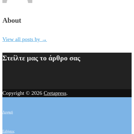
About
View all posts by
→
Στείλτε μας το άρθρο σας
Copyright © 2026
Cretapress
.
Αρχική
Ειδήσεις