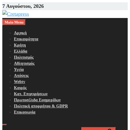
Skip
7 Αυγούστου, 2026
to
content
Main Menu
Μπες και Δες!
Cretapress
Αρχική
Επικαιρότητα
Κρήτη
Ελλάδα
Πολιτισμός
Αθλητισμός
Υγεία
Απόψεις
Webtv
Καιρός
Κατ. Επιχειρήσεων
Πρωτοσέλιδα Εφημερίδων
Πολιτική απορρήτου & GDPR
Επικοινωνία