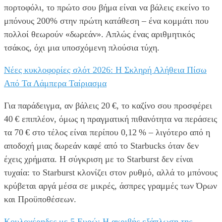
πορτοφόλι, το πρώτο σου βήμα είναι να βάλεις εκείνο το
μπόνους 200% στην πρώτη κατάθεση – ένα κομμάτι που
πολλοί θεωρούν «δωρεάν». Απλώς ένας αριθμητικός
τσάκος, όχι μια υποσχόμενη πλούσια τύχη.
Νέες κυκλοφορίες σλότ 2026: Η Σκληρή Αλήθεια Πίσω
Από Τα Λάμπερα Ταίριασμα
Για παράδειγμα, αν βάλεις 20 €, το καζίνο σου προσφέρει
40 € επιπλέον, όμως η πραγματική πιθανότητα να περάσεις
τα 70 € στο τέλος είναι περίπου 0,12 % – λιγότερο από η
αποδοχή μιας δωρεάν καφέ από το Starbucks όταν δεν
έχεις χρήματα. Η σύγκριση με το Starburst δεν είναι
τυχαία: το Starburst κλονίζει στον ρυθμό, αλλά το μπόνους
κρύβεται αργά μέσα σε μικρές, άσπρες γραμμές των Όρων
και Προϋποθέσεων.
Κουλοχέρηδες με 5 Ευρώ: Η ακριβής εξάπλωση της