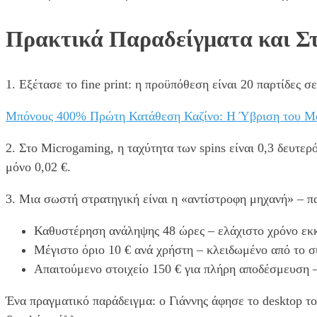
Πρακτικά Παραδείγματα και Σ
1. Εξέτασε το fine print: η προϋπόθεση είναι 20 παρτίδες σ
Μπόνους 400% Πρώτη Κατάθεση Καζίνο: Η Ύβριση του Μά
2. Στο Microgaming, η ταχύτητα των spins είναι 0,3 δευτερό
μόνο 0,02 €.
3. Μια σωστή στρατηγική είναι η «αντίστροφη μηχανή» – πα
Καθυστέρηση ανάληψης 48 ώρες – ελάχιστο χρόνο εκ
Μέγιστο όριο 10 € ανά χρήστη – κλειδωμένο από το σύ
Απαιτούμενο στοιχείο 150 € για πλήρη αποδέσμευση –
Ένα πραγματικό παράδειγμα: ο Γιάννης άφησε το desktop του