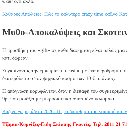
€ απ’ ό,τι άλλο.
Καθαρές Απώλειες: Πώς το καλυτερο crazy time καζινο Κα
Μυθο-Αποκαλύψεις και Σκοτει
Η προσθήκη του «gift» σε κάθε διαφήμιση είναι απλώς μια 
κάτι δωρεάν.
Συγκρίνοντας την εμπειρία του casino με ένα αεροδρόμιο, 
δευτερόλεπτο στον ψηφιακό κόσμο των 10 € μπόνους.
Η απόγνωση κορυφώνεται όταν η διεπαφή του συγκεκριμένου 
9pt που μοιάζει με μικροσκοπικό σπασμένο καλαμάκι.
Καζίνο χωρίς άδεια 2026: Η ψευδαίσθηση του νομικού καπ
Τζάμια-Κορνίζες-Είδη Σκίασης Γκοντές. Τηλ. 2811 21 71