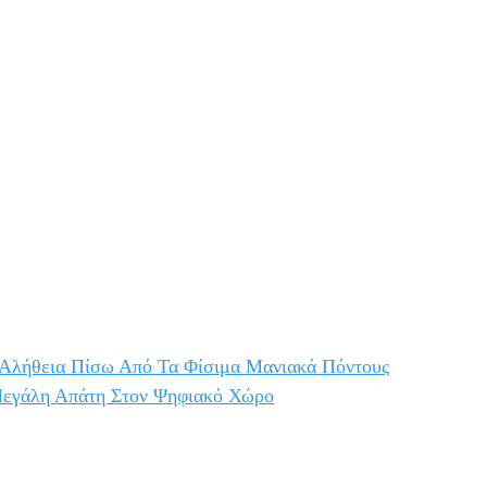
 Αλήθεια Πίσω Από Τα Φίσιμα Μανιακά Πόντους
Μεγάλη Απάτη Στον Ψηφιακό Χώρο