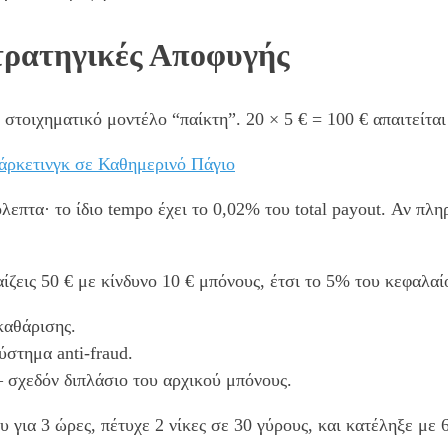
τρατηγικές Αποφυγής
ε στοιχηματικό μοντέλο “παίκτη”. 20 × 5 € = 100 € απαιτείτα
ρκετινγκ σε Καθημερινό Πάγιο
λεπτα· το ίδιο tempo έχει το 0,02% του total payout. Αν πλη
ίζεις 50 € με κίνδυνο 10 € μπόνους, έτσι το 5% του κεφαλαί
καθάρισης.
στημα anti-fraud.
 σχεδόν διπλάσιο του αρχικού μπόνους.
 για 3 ώρες, πέτυχε 2 νίκες σε 30 γύρους, και κατέληξε με 