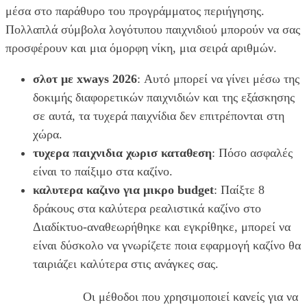
μέσα στο παράθυρο του προγράμματος περιήγησης.
Πολλαπλά σύμβολα λογότυπου παιχνιδιού μπορούν να σας
προσφέρουν και μια όμορφη νίκη, μια σειρά αριθμών.
σλοτ με xways 2026
: Αυτό μπορεί να γίνει μέσω της
δοκιμής διαφορετικών παιχνιδιών και της εξάσκησης
σε αυτά, τα τυχερά παιχνίδια δεν επιτρέπονται στη
χώρα.
τυχερα παιχνιδια χωρισ καταθεση
: Πόσο ασφαλές
είναι το παίξιμο στα καζίνο.
καλυτερα καζινο για μικρο budget
: Παίξτε 8
δράκους στα καλύτερα ρεαλιστικά καζίνο στο
Διαδίκτυο-αναθεωρήθηκε και εγκρίθηκε, μπορεί να
είναι δύσκολο να γνωρίζετε ποια εφαρμογή καζίνο θα
ταιριάζει καλύτερα στις ανάγκες σας.
Οι μέθοδοι που χρησιμοποιεί κανείς για να