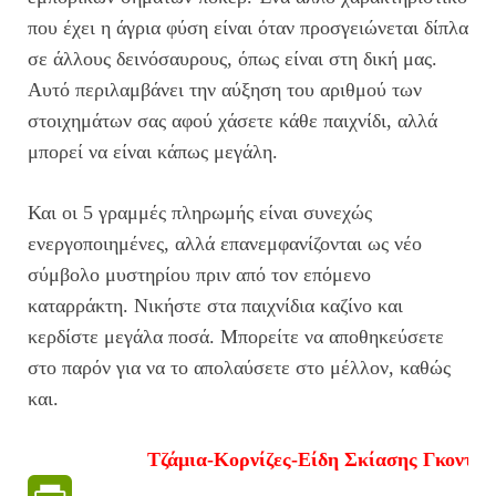
που έχει η άγρια φύση είναι όταν προσγειώνεται δίπλα
σε άλλους δεινόσαυρους, όπως είναι στη δική μας.
Αυτό περιλαμβάνει την αύξηση του αριθμού των
στοιχημάτων σας αφού χάσετε κάθε παιχνίδι, αλλά
μπορεί να είναι κάπως μεγάλη.
Και οι 5 γραμμές πληρωμής είναι συνεχώς
ενεργοποιημένες, αλλά επανεμφανίζονται ως νέο
σύμβολο μυστηρίου πριν από τον επόμενο
καταρράκτη. Νικήστε στα παιχνίδια καζίνο και
κερδίστε μεγάλα ποσά. Μπορείτε να αποθηκεύσετε
στο παρόν για να το απολαύσετε στο μέλλον, καθώς
και.
Τζάμια-Κορνίζες-Είδη Σκίασης Γκοντές. Τ