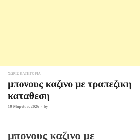
ΧΩΡΊΣ ΚΑΤΗΓΟΡΊΑ
μπονους καζινο με τραπεζικη
καταθεση
19 Μαρτίου, 2026
-
by
μπονους καζινο με