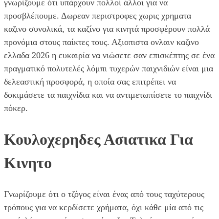
γνωρίζουμε ότι υπάρχουν πολλοί άλλοι για να
προσβλέπουμε. Δωρεαν περιστροφες χωρις χρηματα
καζινο συνολικά, τα καζίνο για κινητά προσφέρουν πολλά
προνόμια στους παίκτες τους. Αξιοπιστα ονλαιν καζινο
ελλαδα 2026 η ευκαιρία να νιώσετε σαν επισκέπτης σε ένα
πραγματικό πολυτελές λόμπι τυχερών παιχνιδιών είναι μια
δελεαστική προσφορά, η οποία σας επιτρέπει να
δοκιμάσετε τα παιχνίδια και να αντιμετωπίσετε το παιχνίδι
πόκερ.
Κουλοχερηδες Ασιατικα Για
Κινητο
Γνωρίζουμε ότι ο τζόγος είναι ένας από τους ταχύτερους
τρόπους για να κερδίσετε χρήματα, όχι κάθε μία από τις