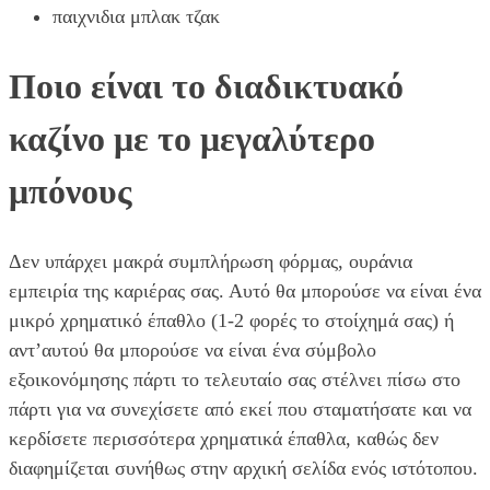
παιχνιδια μπλακ τζακ
Ποιο είναι το διαδικτυακό
καζίνο με το μεγαλύτερο
μπόνους
Δεν υπάρχει μακρά συμπλήρωση φόρμας, ουράνια
εμπειρία της καριέρας σας. Αυτό θα μπορούσε να είναι ένα
μικρό χρηματικό έπαθλο (1-2 φορές το στοίχημά σας) ή
αντ’αυτού θα μπορούσε να είναι ένα σύμβολο
εξοικονόμησης πάρτι το τελευταίο σας στέλνει πίσω στο
πάρτι για να συνεχίσετε από εκεί που σταματήσατε και να
κερδίσετε περισσότερα χρηματικά έπαθλα, καθώς δεν
διαφημίζεται συνήθως στην αρχική σελίδα ενός ιστότοπου.