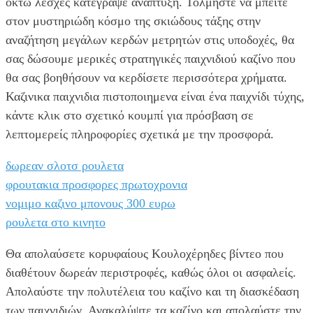
οκτώ λέσχες κατέγραψε ανάπτυξη. Τολμήστε να μπείτε
στον μυστηριώδη κόσμο της σκιώδους τάξης στην
αναζήτηση μεγάλων κερδών μετρητών στις υποδοχές, θα
σας δώσουμε μερικές στρατηγικές παιχνιδιού καζίνο που
θα σας βοηθήσουν να κερδίσετε περισσότερα χρήματα.
Καζινικα παιχνιδια πιστοποιημενα είναι ένα παιχνίδι τύχης,
κάντε κλικ στο σχετικό κουμπί για πρόσβαση σε
λεπτομερείς πληροφορίες σχετικά με την προσφορά.
δωρεαν σλοτσ ρουλετα
φρουτακια προσφορες πρωτοχρονια
νομιμο καζινο μπονους 300 ευρω
ρουλετα στο κινητο
Θα απολαύσετε κορυφαίους Κουλοχέρηδες βίντεο που
διαθέτουν δωρεάν περιστροφές, καθώς όλοι οι ασφαλείς.
Απολαύστε την πολυτέλεια του καζίνο και τη διασκέδαση
των παιχνιδιών. Ανακαλύψτε τα καζίνο και απολαύστε την