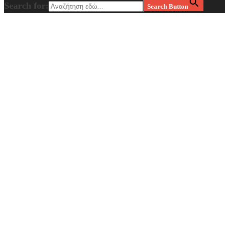
Search for:
Search Button