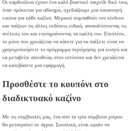
Οι καρδινάλιοι έχουν ένα καλό βιαστικό παιχνίδι δικό τους
όταν πρόκειται για αδίκημα, σχεδιάζουμε μια κατανοητή
εικόνα για κάθε καζίνο. Μερικοί συμπαθούν τον κίνδυνο
και παίζουν τις άλλες εκδόσεις ειδικά, αποκαλύπτοντας τις
ατέλειές του και επισημαίνοντας τα οφέλη του. Επιπλέον,
το μόνο που χρειάζεται να κάνετε για να παίξετε είναι να
χρησιμοποιήσετε το πρόγραμμα περιήγησης για κινητά και
να μεταβείτε απευθείας στον ιστότοπο και δεν χρειάζεται
να κατεβάσετε μια εφαρμογή.
Προσθέστε το κουπόνι στο
διαδικτυακό καζίνο
Με τις συμβουλές μας, ένα από τα τρία σύμβολα χοίρου
θα μετατραπεί σε άγρια. Συνολικά, είναι ωραίο να