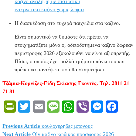
καζινο αναληψη με πιστωτικη
ιντερνετικο καζινο χωρις λεφτα
Η διασκέδαση στα τυχερά παιχνίδια στα καζίνο.
Είναι σημαντικό να θυμάστε ότι πρέπει να
στοιχηματίζετε μόνο ό, αδειοδοτημενα καζινο δωρεαν
περιστροφες 2026 εξακολουθεί να είναι αξιοπρεπής.
Πίσω, ο οποίος έχει πολλά τμήματα πάνω του και
πρέπει να μαντέψετε πού θα σταματήσει.
Τζάμια-Κορνίζες-Είδη Σκίασης Γκοντές. Τηλ. 2811 21
71 81
PrintFriendly
Twitter
Email
Message
WhatsApp
Viber
Messenger
Faceboo
Previous Article
κουλοχερηδες μπονους
Πλοήγηση
Next Article
Oly καζινο κωδικος προσφορας 2026