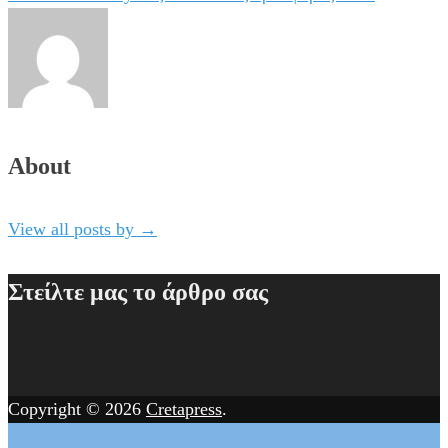
άρθρων
About
View all posts by
→
Στείλτε μας το άρθρο σας
Copyright © 2026
Cretapress
.