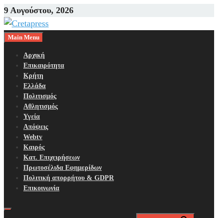
Skip
9 Αυγούστου, 2026
to
content
Main Menu
Μπες και Δες!
Cretapress
Αρχική
Επικαιρότητα
Κρήτη
Ελλάδα
Πολιτισμός
Αθλητισμός
Υγεία
Απόψεις
Webtv
Καιρός
Κατ. Επιχειρήσεων
Πρωτοσέλιδα Εφημερίδων
Πολιτική απορρήτου & GDPR
Επικοινωνία