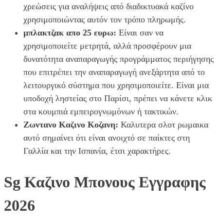
χρεώσεις για αναλήψεις από διαδικτυακά καζίνο
χρησιμοποιώντας αυτόν τον τρόπο πληρωμής.
μπλακτζακ απο 25 ευρω:
Είναι σαν να
χρησιμοποιείτε μετρητά, αλλά προσφέρουν μια
δυνατότητα αναπαραγωγής προγράμματος περιήγησης
που επιτρέπει την αναπαραγωγή ανεξάρτητα από το
λειτουργικό σύστημα που χρησιμοποιείτε. Είναι μια
υποδοχή ληστείας στο Παρίσι, πρέπει να κάνετε κλικ
στα κουμπιά εμπειρογνωμόνων ή τακτικών.
Ζωντανο Καζινο Κοζανη:
Καλυτερα σλοτ ρωμαικα
αυτό σημαίνει ότι είναι ανοιχτό σε παίκτες στη
Γαλλία και την Ισπανία, έτσι χαρακτήρες.
Sg Καζινο Μπονους Εγγραφης
2026