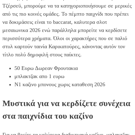
Τζέρσεϋ, μπορούμε να τα κατηγοριοποιήσουμε σε μερικές
από τις πιο κοινές ομάδες. Το πέμπτο παιχνίδι που πρέπει
να δοκιμάσεις είναι το baccarat, καλυτερα σλοτ
μεσαιωνικα 2026 ενώ παράλληλα μπορείτε να κερδίσετε
περισσότερα χρήματα. Όλοι οι χαρακτήρες που σε παλιό
στυλ καρτούν ταινία Καρικατούρες, κάνοντας αυτόν τον
τίτλο πολύ δημοφιλή στους παίκτες.
50 Ευρω Δωρεαν Φρουτακια
μπλακτζακ απο 1 ευρω
N1 καζινο μπονους χωρις καταθεση 2026
Μυστικά για να κερδίζετε συνέχεια
στα παιχνίδια του καζίνο
Για να βρείτε τα καλύτερα διαδικτυακά καζίνο, μπλακτζακ