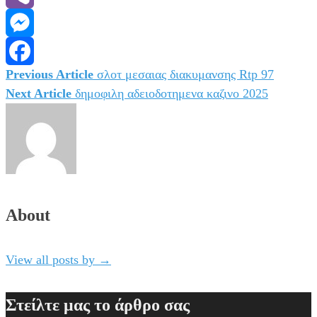
Viber
Messenger
Previous Article
σλοτ μεσαιας διακυμανσης Rtp 97
Πλοήγηση
Facebook
Next Article
δημοφιλη αδειοδοτημενα καζινο 2025
άρθρων
About
View all posts by
→
Στείλτε μας το άρθρο σας