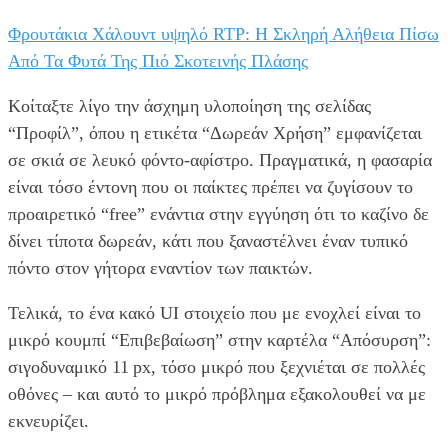
Φρουτάκια Χάλουντ υψηλό RTP: Η Σκληρή Αλήθεια Πίσω
Από Τα Φυτά Της Πιό Σκοτεινής Πλάσης
Κοίταξτε λίγο την άσχημη υλοποίηση της σελίδας
“Προφίλ”, όπου η ετικέτα “Δωρεάν Χρήση” εμφανίζεται
σε σκιά σε λευκό φόντο‑αφίστρο. Πραγματικά, η φασαρία
είναι τόσο έντονη που οι παίκτες πρέπει να ζυγίσουν το
προαιρετικό “free” ενάντια στην εγγύηση ότι το καζίνο δε
δίνει τίποτα δωρεάν, κάτι που ξαναστέλνει έναν τυπικό
πόντο στον γήτορα εναντίον των παικτών.
Τελικά, το ένα κακό UI στοιχείο που με ενοχλεί είναι το
μικρό κουμπί “Επιβεβαίωση” στην καρτέλα “Απόσυρση”:
σιγοδυναμικό 11 px, τόσο μικρό που ξεχνιέται σε πολλές
οθόνες – και αυτό το μικρό πρόβλημα εξακολουθεί να με
εκνευρίζει.