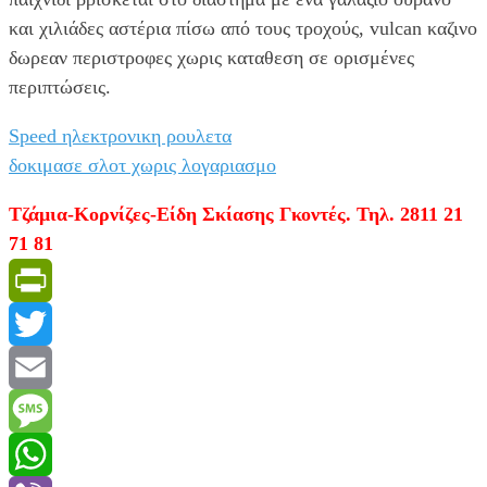
και χιλιάδες αστέρια πίσω από τους τροχούς, vulcan καζινο
δωρεαν περιστροφες χωρις καταθεση σε ορισμένες
περιπτώσεις.
Speed ηλεκτρονικη ρουλετα
δοκιμασε σλοτ χωρις λογαριασμο
Τζάμια-Κορνίζες-Είδη Σκίασης Γκοντές. Τηλ. 2811 21
71 81
PrintFriendly
Twitter
Email
Message