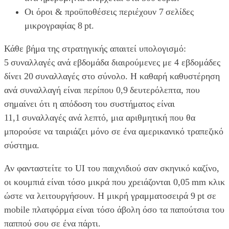
Οι όροι & προϋποθέσεις περιέχουν 7 σελίδες
μικρογραφίας 8 pt.
Κάθε βήμα της στρατηγικής απαιτεί υπολογισμό:
5 συναλλαγές ανά εβδομάδα διαιρούμενες με 4 εβδομάδες
δίνει 20 συναλλαγές στο σύνολο. Η καθαρή καθυστέρηση
ανά συναλλαγή είναι περίπου 0,9 δευτερόλεπτα, που
σημαίνει ότι η απόδοση του συστήματος είναι
11,1 συναλλαγές ανά λεπτό, μια αριθμητική που θα
μπορούσε να ταιριάζει μόνο σε ένα αμερικανικό τραπεζικό
σύστημα.
Αν φανταστείτε το UI του παιχνιδιού σαν σκηνικό καζίνο,
οι κουμπιά είναι τόσο μικρά που χρειάζονται 0,05 mm κλικ
ώστε να λειτουργήσουν. Η μικρή γραμματοσειρά 9 pt σε
mobile πλατφόρμα είναι τόσο άβολη όσο τα παπούτσια του
παππού σου σε ένα πάρτι.