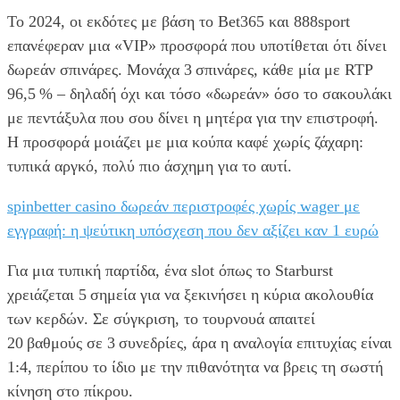
Το 2024, οι εκδότες με βάση το Bet365 και 888sport
επανέφεραν μια «VIP» προσφορά που υποτίθεται ότι δίνει
δωρεάν σπινάρες. Μονάχα 3 σπινάρες, κάθε μία με RTP
96,5 % – δηλαδή όχι και τόσο «δωρεάν» όσο το σακουλάκι
με πεντάξυλα που σου δίνει η μητέρα για την επιστροφή.
Η προσφορά μοιάζει με μια κούπα καφέ χωρίς ζάχαρη:
τυπικά αργκό, πολύ πιο άσχημη για το αυτί.
spinbetter casino δωρεάν περιστροφές χωρίς wager με
εγγραφή: η ψεύτικη υπόσχεση που δεν αξίζει καν 1 ευρώ
Για μια τυπική παρτίδα, ένα slot όπως το Starburst
χρειάζεται 5 σημεία για να ξεκινήσει η κύρια ακολουθία
των κερδών. Σε σύγκριση, το τουρνουά απαιτεί
20 βαθμούς σε 3 συνεδρίες, άρα η αναλογία επιτυχίας είναι
1:4, περίπου το ίδιο με την πιθανότητα να βρεις τη σωστή
κίνηση στο πίκρου.