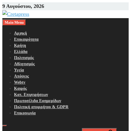
Skip
9 Αυγούστου, 2026
to
content
Main Menu
Μπες και Δες!
Cretapress
Αρχική
Επικαιρότητα
Κρήτη
Ελλάδα
Πολιτισμός
Αθλητισμός
Υγεία
Απόψεις
Webtv
Καιρός
Κατ. Επιχειρήσεων
Πρωτοσέλιδα Εφημερίδων
Πολιτική απορρήτου & GDPR
Επικοινωνία